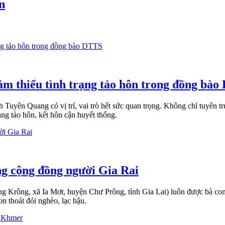
n
ảm thiểu tình trạng tảo hôn trong đồng bà
uyên Quang có vị trí, vai trò hết sức quan trọng. Không chỉ tuyên tr
ạng tảo hôn, kết hôn cận huyết thống.
g cộng đồng người Gia Rai
Krông, xã Ia Mơr, huyện Chư Prông, tỉnh Gia Lai) luôn được bà con dâ
n thoát đói nghèo, lạc hậu.