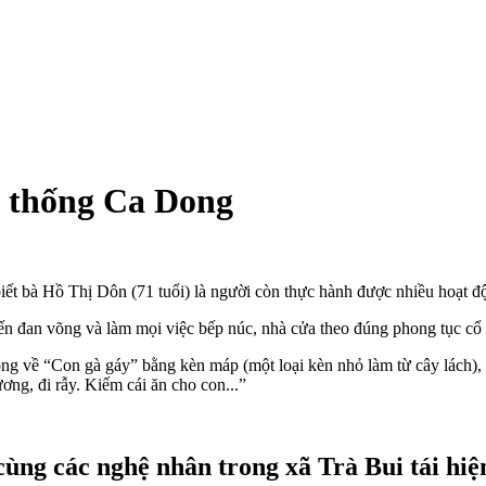
n thống Ca Dong
ết bà Hồ Thị Dôn (71 tuổi) là người còn thực hành được nhiều hoạt 
ến đan võng và làm mọi việc bếp núc, nhà cửa theo đúng phong tục cổ 
ong về “Con gà gáy” bằng kèn máp (một loại kèn nhỏ làm từ cây lách),
ơng, đi rẫy. Kiếm cái ăn cho con...”
cùng các nghệ nhân trong xã Trà Bui tái h