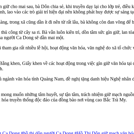
 giữ cho mai sau, bà Dôn chia sẻ, khi truyền dạy lại cho lớp trẻ, điều
, lao vào các trò giải trí hiện đại nên không phát huy được sự sáng tạ
, trong xã cũng dần ít đi nên từ rất lâu, bà không còn đan võng để b
hủ công từ cây sa ri. Bà vẫn luôn kiên trì, dồn tâm sức gìn giữ, lan
 của người Ca Dong sẽ dần mai một.
ham gia rất nhiều lễ hội, hoạt động văn hóa, văn nghệ do xã tổ chức 
 Bằng khen, Giấy khen về các hoạt động trong việc gìn giữ văn hóa tạ
h.
yện và ngành văn hóa tỉnh Quảng Nam, đề nghị tặng danh hiệu Nghệ nh
 mong muốn những tâm huyết, sự tận tâm, trách nhiệm giữ mạch nguồn
văn hóa truyền thống độc đáo của đồng bào nơi vùng cao Bắc Trà My.
ng Ca Dong
#hồ thị dôn người Ca Dong
#Hồ Thị Dôn giữ mạch văn hó