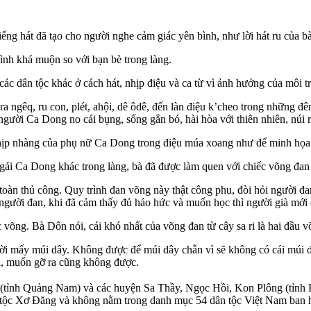
tiếng hát đã tạo cho người nghe cảm giác yên bình, như lời hát ru của 
ình khá muộn so với bạn bè trong làng.
ác dân tộc khác ở cách hát, nhịp điệu và ca từ vì ảnh hưởng của môi
 ngêq, ru con, plét, ahội, dê ôdê, đến làn điệu k’cheo trong những đê
ười Ca Dong no cái bụng, sống gắn bó, hài hòa với thiên nhiên, núi 
hịp nhàng của phụ nữ Ca Dong trong điệu múa xoang như để minh họa t
gái Ca Dong khác trong làng, bà đã được làm quen với chiếc võng đan 
toàn thủ công. Quy trình đan võng này thật công phu, đòi hỏi người đ
t người đan, khi đã cảm thấy đủ háo hức và muốn học thì người già mới 
võng. Bà Dôn nói, cái khó nhất của võng đan từ cây sa ri là hai đầu v
i mấy múi dây. Không được để múi dây chẵn vì sẽ không có cái múi dâ
ùi, muốn gỡ ra cũng không được.
tỉnh Quảng Nam) và các huyện Sa Thầy, Ngọc Hồi, Kon Plông (tỉnh Kon
dân tộc Xơ Đăng và không nằm trong danh mục 54 dân tộc Việt Nam ban