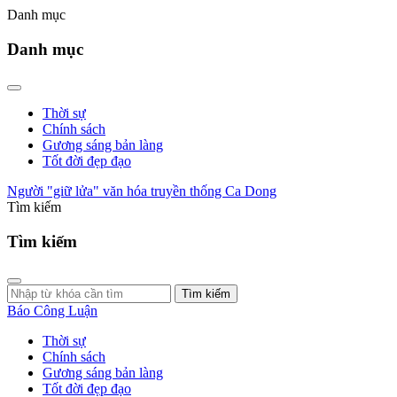
Danh mục
Danh mục
Thời sự
Chính sách
Gương sáng bản làng
Tốt đời đẹp đạo
Người "giữ lửa" văn hóa truyền thống Ca Dong
Tìm kiếm
Tìm kiếm
Tìm kiếm
Báo Công Luận
Thời sự
Chính sách
Gương sáng bản làng
Tốt đời đẹp đạo