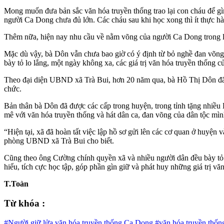
Mong muốn đưa bản sắc văn hóa truyền thống trao lại con cháu để gìn
người Ca Dong chưa đủ lớn. Các cháu sau khi học xong thì ít thực hành
Thêm nữa, hiện nay nhu cầu về nằm võng của người Ca Dong trong làng
Mặc dù vậy, bà Dôn vẫn chưa bao giờ có ý định từ bỏ nghề đan võng t
bày tỏ lo lắng, một ngày không xa, các giá trị văn hóa truyền thống
Theo đại diện UBND xã Trà Bui, hơn 20 năm qua, bà Hồ Thị Dôn đã t
chức.
Bản thân bà Dôn đã được các cấp trong huyện, trong tỉnh tặng nhiều
mê với văn hóa truyền thống và hát dân ca, đan võng của dân tộc mìn
“Hiện tại, xã đã hoàn tất việc lập hồ sơ gửi lên các cơ quan ở hu
phòng UBND xã Trà Bui cho biết.
Cũng theo ông Cường chính quyền xã và nhiều người dân đều bày tỏ
hiểu, tích cực học tập, góp phần gìn giữ và phát huy những giá trị 
T.Toàn
Từ khóa :
#Người giữ lửa văn hóa truyền thống Ca Dong
#văn hóa truyền thố