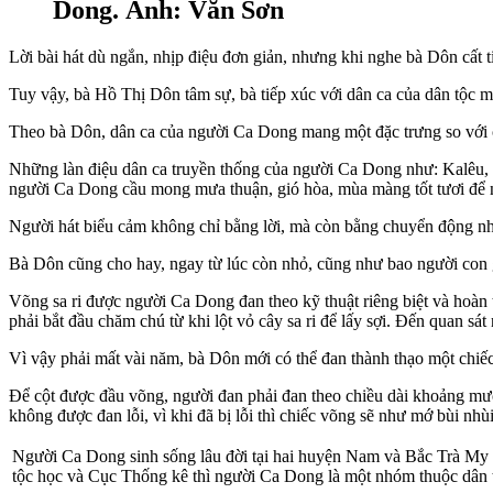
Dong. Ảnh: Văn Sơn
Lời bài hát dù ngắn, nhịp điệu đơn giản, nhưng khi nghe bà Dôn cất 
Tuy vậy, bà Hồ Thị Dôn tâm sự, bà tiếp xúc với dân ca của dân tộc m
Theo bà Dôn, dân ca của người Ca Dong mang một đặc trưng so với c
Những làn điệu dân ca truyền thống của người Ca Dong như: Kalêu, ra
người Ca Dong cầu mong mưa thuận, gió hòa, mùa màng tốt tươi để ng
Người hát biểu cảm không chỉ bằng lời, mà còn bằng chuyển động n
Bà Dôn cũng cho hay, ngay từ lúc còn nhỏ, cũng như bao người con 
Võng sa ri được người Ca Dong đan theo kỹ thuật riêng biệt và hoàn 
phải bắt đầu chăm chú từ khi lột vỏ cây sa ri để lấy sợi. Đến quan sá
Vì vậy phải mất vài năm, bà Dôn mới có thể đan thành thạo một chiếc 
Để cột được đầu võng, người đan phải đan theo chiều dài khoảng mườ
không được đan lỗi, vì khi đã bị lỗi thì chiếc võng sẽ như mớ bùi nh
Người Ca Dong sinh sống lâu đời tại hai huyện Nam và Bắc Trà My (
tộc học và Cục Thống kê thì người Ca Dong là một nhóm thuộc 