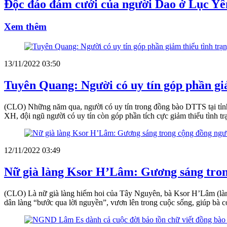
Độc đáo đám cưới của người Dao ở Lục Yê
Xem thêm
13/11/2022 03:50
Tuyên Quang: Người có uy tín góp phần gi
(CLO) Những năm qua, người có uy tín trong đồng bào DTTS tại tỉnh T
XH, đội ngũ người có uy tín còn góp phần tích cực giảm thiểu tình tr
12/11/2022 03:49
Nữ già làng Ksor H’Lâm: Gương sáng tron
(CLO) Là nữ già làng hiếm hoi của Tây Nguyên, bà Ksor H’Lâm (làng 
dân làng “bước qua lời nguyền”, vươn lên trong cuộc sống, giúp bà co