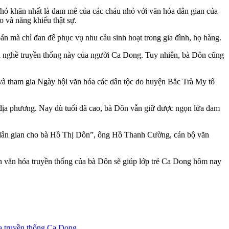
 khó khăn nhất là đam mê của các cháu nhỏ với văn hóa dân gian của
o và năng khiếu thật sự.
án mà chỉ đan để phục vụ nhu cầu sinh hoạt trong gia đình, họ hàng.
 tỏa nghề truyền thống này của người Ca Dong. Tuy nhiên, bà Dôn cũng
và tham gia Ngày hội văn hóa các dân tộc do huyện Bắc Trà My tổ
i địa phương. Nay dù tuổi đã cao, bà Dôn vẫn giữ được ngọn lửa đam
ân dân gian cho bà Hồ Thị Dôn”, ông Hồ Thanh Cường, cán bộ văn
 văn hóa truyền thống của bà Dôn sẽ giúp lớp trẻ Ca Dong hôm nay
a truyền thống Ca Dong