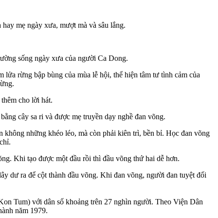
bà hay mẹ ngày xưa, mượt mà và sâu lắng.
 trường sống ngày xưa của người Ca Dong.
m lửa rừng bập bùng của mùa lễ hội, thể hiện tâm tư tình cảm của
rừng.
hêm cho lời hát.
bằng cây sa ri và được mẹ truyền dạy nghề đan võng.
an không những khéo léo, mà còn phải kiên trì, bền bỉ. Học đan võng
chỉ.
õng. Khi tạo được một đầu rồi thì đầu võng thứ hai dễ hơn.
y dư ra để cột thành đầu võng. Khi đan võng, người đan tuyệt đối
 Tum) với dân số khoảng trên 27 nghìn người. Theo Viện Dân
 hành năm 1979.