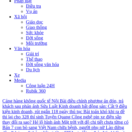
Pháp luật
Điều tra
Vụ án
Xã hội
Giáo dục
Giao thông
Sức khỏe
Đời sống
Môi trường
Văn hóa
Giải trí
Thể thao
Đời sống văn hóa
Du lịch
Xe
Media
Công luận 24H
Rubik 360
Cảng hàng không quốc tế Nội Bài điều chỉnh phương án đón, trả
khách sau phản ánh
Sửa Luật Kinh doanh bất động sản: Cắt 9 điều
kiện kinh doanh, rút ngắn 118 ngày thủ tục
Bài toán khó khi ra đề
thi lại cho 328 thí sinh Tuyên Quang
Công nghệ pin xe điện sắp
thay đổi ra sao?
Hé lộ hình ảnh Mặt trời với độ chi tiết chưa từng có
Bán 7 con bò sang Việt Nam chữa bệnh, người phụ nữ Lào đứng