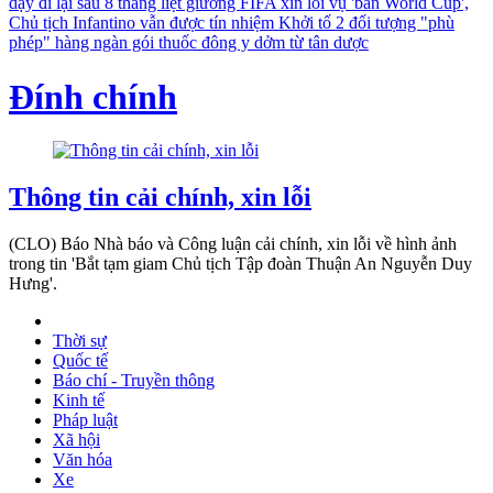
dậy đi lại sau 8 tháng liệt giường
FIFA xin lỗi vụ 'bán World Cup',
Chủ tịch Infantino vẫn được tín nhiệm
Khởi tố 2 đối tượng "phù
phép" hàng ngàn gói thuốc đông y dởm từ tân dược
Đính chính
Thông tin cải chính, xin lỗi
(CLO) Báo Nhà báo và Công luận cải chính, xin lỗi về hình ảnh
trong tin 'Bắt tạm giam Chủ tịch Tập đoàn Thuận An Nguyễn Duy
Hưng'.
Thời sự
Quốc tế
Báo chí - Truyền thông
Kinh tế
Pháp luật
Xã hội
Văn hóa
Xe