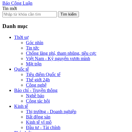
Báo Công Luận
Tin mới
Tìm kiếm
Danh mục
Thời sự
Góc nhìn
Tin tức
Chống lãng phí, tham nhũng, tiêu cực
Việt Nam - Kỷ nguyên vươn mình
Mặt trận
Quốc tế
Tiêu điểm Quốc tế
Thế giới 24h
Công nghệ
Báo chí - Truyền thông
Nghề báo
Công tác hội
Kinh tế
Thị trường - Doanh nghiệp
Bất động sản
Kinh tế vĩ mô
Đầu tư - Tài chính