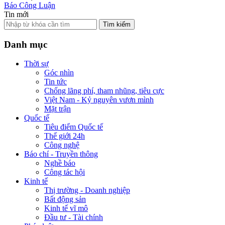
Báo Công Luận
Tin mới
Tìm kiếm
Danh mục
Thời sự
Góc nhìn
Tin tức
Chống lãng phí, tham nhũng, tiêu cực
Việt Nam - Kỷ nguyên vươn mình
Mặt trận
Quốc tế
Tiêu điểm Quốc tế
Thế giới 24h
Công nghệ
Báo chí - Truyền thông
Nghề báo
Công tác hội
Kinh tế
Thị trường - Doanh nghiệp
Bất động sản
Kinh tế vĩ mô
Đầu tư - Tài chính