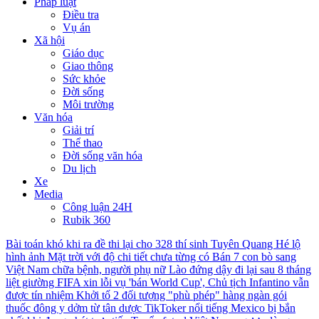
Pháp luật
Điều tra
Vụ án
Xã hội
Giáo dục
Giao thông
Sức khỏe
Đời sống
Môi trường
Văn hóa
Giải trí
Thể thao
Đời sống văn hóa
Du lịch
Xe
Media
Công luận 24H
Rubik 360
Bài toán khó khi ra đề thi lại cho 328 thí sinh Tuyên Quang
Hé lộ
hình ảnh Mặt trời với độ chi tiết chưa từng có
Bán 7 con bò sang
Việt Nam chữa bệnh, người phụ nữ Lào đứng dậy đi lại sau 8 tháng
liệt giường
FIFA xin lỗi vụ 'bán World Cup', Chủ tịch Infantino vẫn
được tín nhiệm
Khởi tố 2 đối tượng "phù phép" hàng ngàn gói
thuốc đông y dởm từ tân dược
TikToker nổi tiếng Mexico bị bắn