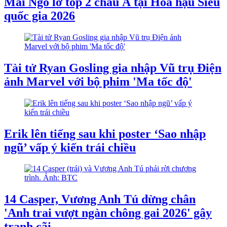
Mai Ngô lỡ top 2 châu Á tại Hoa hậu Siêu
quốc gia 2026
Tài tử Ryan Gosling gia nhập Vũ trụ Điện
ảnh Marvel với bộ phim 'Ma tốc độ'
Erik lên tiếng sau khi poster ‘Sao nhập
ngũ’ vấp ý kiến trái chiều
14 Casper, Vương Anh Tú dừng chân
'Anh trai vượt ngàn chông gai 2026' gây
tranh cãi