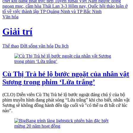
chết khi đang phát trực tiếp
Tuyển futsal Việt Nam ngược dòng
ngoạn mục, cầm hòa Thái Lan 3-3
Hôm nay, Quốc hội thảo luận ở
tổ về việc thành lập TP Quảng Ninh và TP Bắc Ninh
Văn hóa
Giải trí
Thể thao
Đời sống văn hóa
Du lịch
Cù Thị Trà hé lộ bước ngoặt của nhân vật
Sương trong phim ‘Lửa trắng’
(CLO) Diễn viên Cù Thị Trà hé lộ bước ngoặt đáng chú ý của bộ
phim truyền hình đang phát sóng “Lửa trắng” khi cho biết, nhân vật
Sương sẽ không đồng hành đến tập cuối và "có thể ra đi bất cứ lúc
nào".