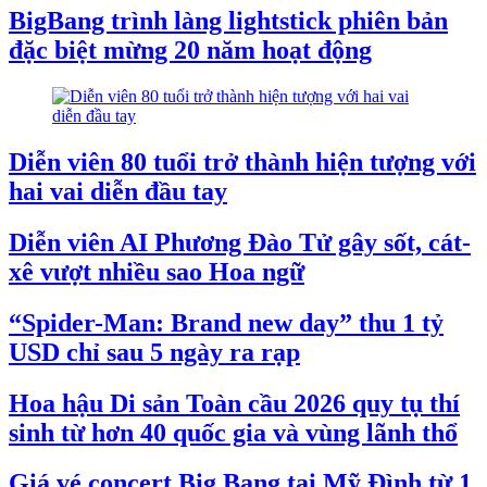
BigBang trình làng lightstick phiên bản
đặc biệt mừng 20 năm hoạt động
Diễn viên 80 tuổi trở thành hiện tượng với
hai vai diễn đầu tay
Diễn viên AI Phương Đào Tử gây sốt, cát-
xê vượt nhiều sao Hoa ngữ
“Spider-Man: Brand new day” thu 1 tỷ
USD chỉ sau 5 ngày ra rạp
Hoa hậu Di sản Toàn cầu 2026 quy tụ thí
sinh từ hơn 40 quốc gia và vùng lãnh thổ
Giá vé concert Big Bang tại Mỹ Đình từ 1