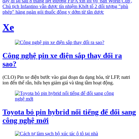
dậy đi lại sau 8 tháng liệt giường
FIFA xin lỗi vụ 'bán World Cup',
Chủ tịch Infantino vẫn được tín nhiệm
Khởi tố 2 đối tượng "phù
phép" hàng ngàn gói thuốc đông y dởm từ tân dược
Xe
Công nghệ pin xe điện sắp thay đổi ra
sao?
(CLO) Pin xe điện bước vào giai đoạn đa dạng hóa, từ LFP, natri
ion đến thể rắn, hứa hẹn giảm giá và tăng tầm hoạt động.
Toyota bỏ pin hybrid nổi tiếng để đổi sang
công nghệ mới