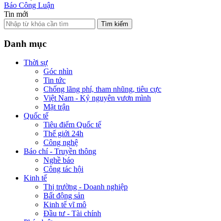
Báo Công Luận
Tin mới
Tìm kiếm
Danh mục
Thời sự
Góc nhìn
Tin tức
Chống lãng phí, tham nhũng, tiêu cực
Việt Nam - Kỷ nguyên vươn mình
Mặt trận
Quốc tế
Tiêu điểm Quốc tế
Thế giới 24h
Công nghệ
Báo chí - Truyền thông
Nghề báo
Công tác hội
Kinh tế
Thị trường - Doanh nghiệp
Bất động sản
Kinh tế vĩ mô
Đầu tư - Tài chính