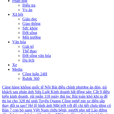
Pháp luật
Điều tra
Vụ án
Xã hội
Giáo dục
Giao thông
Sức khỏe
Đời sống
Môi trường
Văn hóa
Giải trí
Thể thao
Đời sống văn hóa
Du lịch
Xe
Media
Công luận 24H
Rubik 360
Cảng hàng không quốc tế Nội Bài điều chỉnh phương án đón, trả
khách sau phản ánh
Sửa Luật Kinh doanh bất động sản: Cắt 9 điều
kiện kinh doanh, rút ngắn 118 ngày thủ tục
Bài toán khó khi ra đề
thi lại cho 328 thí sinh Tuyên Quang
Công nghệ pin xe điện sắp
thay đổi ra sao?
Hé lộ hình ảnh Mặt trời với độ chi tiết chưa từng có
Bán 7 con bò sang Việt Nam chữa bệnh, người phụ nữ Lào đứng