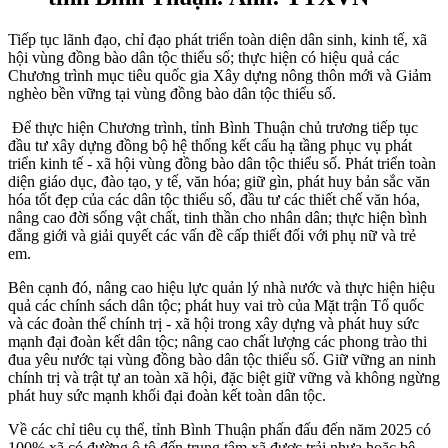
Tiếp tục lãnh đạo, chỉ đạo phát triển toàn diện dân sinh, kinh tế, xã
hội vùng đồng bào dân tộc thiểu số; thực hiện có hiệu quả các
Chương trình mục tiêu quốc gia Xây dựng nông thôn mới và Giảm
nghèo bền vững tại vùng đồng bào dân tộc thiểu số.
Để thực hiện Chương trình, tỉnh Bình Thuận chủ trương tiếp tục
đầu tư xây dựng đồng bộ hệ thống kết cấu hạ tầng phục vụ phát
triển kinh tế - xã hội vùng đồng bào dân tộc thiểu số. Phát triển toàn
diện giáo dục, đào tạo, y tế, văn hóa; giữ gìn, phát huy bản sắc văn
hóa tốt đẹp của các dân tộc thiểu số, đầu tư các thiết chế văn hóa,
nâng cao đời sống vật chất, tinh thần cho nhân dân; thực hiện bình
đẳng giới và giải quyết các vấn đề cấp thiết đối với phụ nữ và trẻ
em.
Bên cạnh đó, nâng cao hiệu lực quản lý nhà nước và thực hiện hiệu
quả các chính sách dân tộc; phát huy vai trò của Mặt trận Tổ quốc
và các đoàn thể chính trị - xã hội trong xây dựng và phát huy sức
mạnh đại đoàn kết dân tộc; nâng cao chất lượng các phong trào thi
đua yêu nước tại vùng đồng bào dân tộc thiểu số. Giữ vững an ninh
chính trị và trật tự an toàn xã hội, đặc biệt giữ vững và không ngừng
phát huy sức mạnh khối đại đoàn kết toàn dân tộc.
Về các chỉ tiêu cụ thể, tỉnh Bình Thuận phấn đấu đến năm 2025 có
100% xã có đường ô tô đến trung tâm xã được trải nhựa hoặc bê