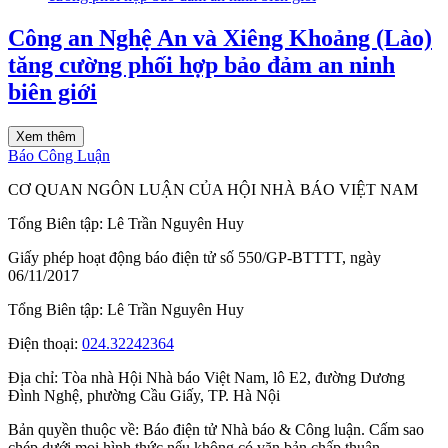
Công an Nghệ An và Xiêng Khoảng (Lào)
tăng cường phối hợp bảo đảm an ninh
biên giới
Xem thêm
Báo Công Luận
CƠ QUAN NGÔN LUẬN CỦA HỘI NHÀ BÁO VIỆT NAM
Tổng Biên tập: Lê Trần Nguyên Huy
Giấy phép hoạt động báo điện tử số 550/GP-BTTTT, ngày
06/11/2017
Tổng Biên tập:
Lê Trần Nguyên Huy
Điện thoại:
024.32242364
Địa chỉ:
Tòa nhà Hội Nhà báo Việt Nam, lô E2, đường Dương
Đình Nghệ, phường Cầu Giấy, TP. Hà Nội
Bản quyền thuộc về: Báo điện tử Nhà báo & Công luận. Cấm sao
chép dưới mọi hình thức nếu không có văn bản chấp thuận