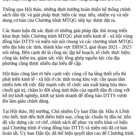
Thông qua Hội thảo, những định hướng hoàn thiện hệ thống chính
sách dân tộc và giải pháp thực hiện các mục tiêu, nhiệm vụ và nội
dung cơ bản của Chương trình MTQG tiếp tục được đặt ra.
Các tham luận đã xác định rõ những giải pháp đặc thù trong triển
khai thực hiện Chương trình MTQG phát triển kinh tế - xã hội vùng
đồng bào DTTS và miền núi nói chung và các chương trình MTQG
trên địa bàn các tỉnh, thành khu vực ĐBSCL giai đoạn 2021 - 2025
nói riêng. Bên cạnh đó là công tác lập kế hoạch, tổ chức thực hiện;
công tác kiểm tra, giám sát; việc lồng ghép nguồn lực của địa
phương cũng được nhiều đại biểu đề cập.
Hội thảo cũng làm rõ bên cạnh việc củng cố hạ tầng thiết yếu thì
phát triển kinh tế - xã hội ở các tỉnh trong khu vực cần quan tâm
nhiều hơn tới việc đẩy mạnh việc tổ chức sản xuất hàng hóa theo
chuỗi giá trị, chăm lo đời sống tinh thần của người dân đi cùng với
hỗ trợ khởi nghiệp, khởi sự kinh doanh để đồng bào DTTS vươn
lên làm giàu chính đáng.
Tại Hội thảo, Bộ trưởng, Chủ nhiệm Ủy ban Dân tộc Hầu A Lềnh
cho biết, tính đến thời điểm hiện nay, công tác chuẩn bị đầu tư, tiến
độ xây dựng các cơ chế, chính sách để phục vụ triển khai có hiệu
quả Chương trình ở vùng đồng bào DTTS và miền núi đã cơ bản
hoàn tất. Ủy ban Dân tộc đã thể hiện quyết tâm cao để Chương trình