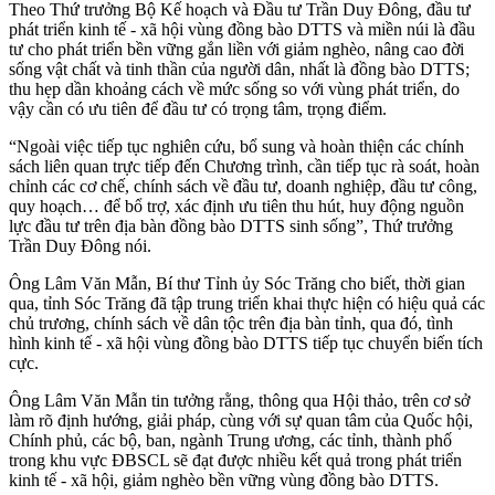
Theo Thứ trưởng Bộ Kế hoạch và Đầu tư Trần Duy Đông, đầu tư
phát triển kinh tế - xã hội vùng đồng bào DTTS và miền núi là đầu
tư cho phát triển bền vững gắn liền với giảm nghèo, nâng cao đời
sống vật chất và tinh thần của người dân, nhất là đồng bào DTTS;
thu hẹp dần khoảng cách về mức sống so với vùng phát triển, do
vậy cần có ưu tiên để đầu tư có trọng tâm, trọng điểm.
“Ngoài việc tiếp tục nghiên cứu, bổ sung và hoàn thiện các chính
sách liên quan trực tiếp đến Chương trình, cần tiếp tục rà soát, hoàn
chỉnh các cơ chế, chính sách về đầu tư, doanh nghiệp, đầu tư công,
quy hoạch… để bổ trợ, xác định ưu tiên thu hút, huy động nguồn
lực đầu tư trên địa bàn đồng bào DTTS sinh sống”, Thứ trưởng
Trần Duy Đông nói.
Ông Lâm Văn Mẫn, Bí thư Tỉnh ủy Sóc Trăng cho biết, thời gian
qua, tỉnh Sóc Trăng đã tập trung triển khai thực hiện có hiệu quả các
chủ trương, chính sách về dân tộc trên địa bàn tỉnh, qua đó, tình
hình kinh tế - xã hội vùng đồng bào DTTS tiếp tục chuyển biến tích
cực.
Ông Lâm Văn Mẫn tin tưởng rằng, thông qua Hội thảo, trên cơ sở
làm rõ định hướng, giải pháp, cùng với sự quan tâm của Quốc hội,
Chính phủ, các bộ, ban, ngành Trung ương, các tỉnh, thành phố
trong khu vực ĐBSCL sẽ đạt được nhiều kết quả trong phát triển
kinh tế - xã hội, giảm nghèo bền vững vùng đồng bào DTTS.