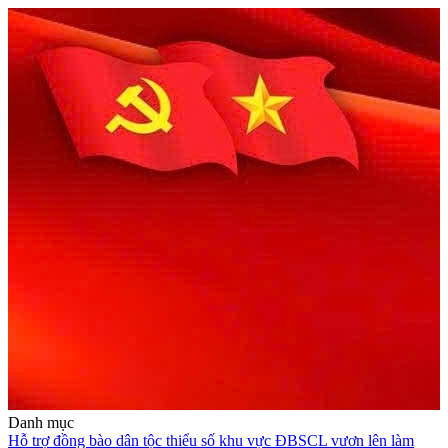
Danh mục
Hỗ trợ đồng bào dân tộc thiểu số khu vực ĐBSCL vươn lên làm