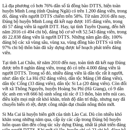
Là địa phương có hơn 76% dân số là đồng bào DTTS, hiện toàn
huyện Minh Long (tỉnh Quảng Ngãi) có trên 1.200 đảng viên, trong
đó, đảng viên người DTTS chiếm trên 58%. Từ năm 2016 đến nay,
Đảng bộ huyện Minh Long đã kết nạp được 105 đảng viên, trong
đó 57 đảng viên là người DTT. Hay, tại tỉnh Tuyên Quang, đến hết
năm 2016 có 494 chi bộ, đảng bộ cơ sở với 52.543 đảng viên, trong
đó 22.838 đảng viên là người DTTS. Những năm gần đây, 100%
đảng bộ các xã vùng sâu, vùng xa, vùng đồng bào DTTS và trên
97% chi bộ thôn bản đã xây dựng được kế hoạch phát triển đảng
viên.
Tại tỉnh Lai Châu, từ năm 2010 đến nay, toàn tỉnh đã kết nạp Đảng
được trên 8 nghìn đảng viên, trong đó có trên 4.000 đảng viên là
người DTTS. Trong số đó, nhiều đảng viên là dân tộc rất ít người,
như: dân tộc La Hủ (92 đảng viên), dân tộc Mảng (38 đảng viên),
dân tộc Cống (33 đảng viên), dân tộc Si La (20 đảng viên). Còn đối
với xã Thông Nguyên, huyện Hoàng Su Phì (Hà Giang), có 9 dân
tộc anh em với 666 hộ sinh sống rải rác ở 13 thôn, bản trên núi cao,
điều kiện mọi mặt rất khó khăn, trình độ dân trí thấp, nhưng nay đã
chuyển biến rõ rệt, được công nhận đạt chuẩn nông thôn mới.
Si Ma Cai là huyện biên giới của tỉnh Lào Cai. Dù còn nhiều khó
khăn song những năm qua, cấp ủy các cấp trong Đảng bộ huyện
luôn quan tâm đến công tác xây dựng Đảng, nhất là phát triển đảng
viên người DTTS. Khi mới tái lập, huyện chỉ có 23 chi bộ, đảng bộ