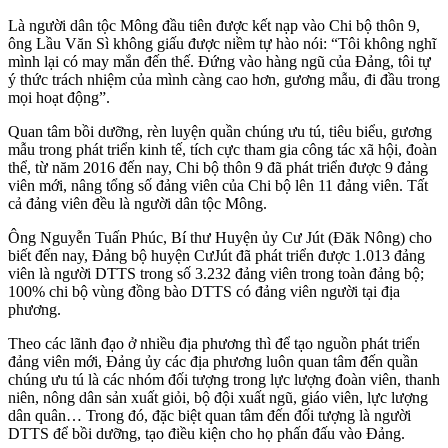
Là người dân tộc Mông đầu tiên được kết nạp vào Chi bộ thôn 9,
ông Lầu Văn Sì không giấu được niềm tự hào nói: “Tôi không nghĩ
mình lại có may mắn đến thế. Đứng vào hàng ngũ của Đảng, tôi tự
ý thức trách nhiệm của mình càng cao hơn, gương mẫu, đi đầu trong
mọi hoạt động”.
Quan tâm bồi dưỡng, rèn luyện quần chúng ưu tú, tiêu biểu, gương
mẫu trong phát triển kinh tế, tích cực tham gia công tác xã hội, đoàn
thể, từ năm 2016 đến nay, Chi bộ thôn 9 đã phát triển được 9 đảng
viên mới, nâng tổng số đảng viên của Chi bộ lên 11 đảng viên. Tất
cả đảng viên đều là người dân tộc Mông.
Ông Nguyễn Tuấn Phúc, Bí thư Huyện ủy Cư Jút (Đăk Nông) cho
biết đến nay, Đảng bộ huyện CưJút đã phát triển được 1.013 đảng
viên là người DTTS trong số 3.232 đảng viên trong toàn đảng bộ;
100% chi bộ vùng đồng bào DTTS có đảng viên người tại địa
phương.
Theo các lãnh đạo ở nhiều địa phương thì để tạo nguồn phát triển
đảng viên mới, Đảng ủy các địa phương luôn quan tâm đến quần
chúng ưu tú là các nhóm đối tượng trong lực lượng đoàn viên, thanh
niên, nông dân sản xuất giỏi, bộ đội xuất ngũ, giáo viên, lực lượng
dân quân… Trong đó, đặc biệt quan tâm đến đối tượng là người
DTTS để bồi dưỡng, tạo điều kiện cho họ phấn đấu vào Đảng.