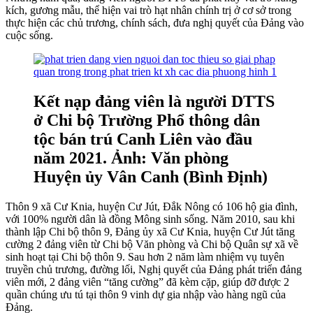
kích, gương mẫu, thể hiện vai trò hạt nhân chính trị ở cơ sở trong
thực hiện các chủ trương, chính sách, đưa nghị quyết của Đảng vào
cuộc sống.
Kết nạp đảng viên là người DTTS
ở Chi bộ Trường Phổ thông dân
tộc bán trú Canh Liên vào đầu
năm 2021. Ảnh: Văn phòng
Huyện ủy Vân Canh (Bình Định)
Thôn 9 xã Cư Knia, huyện Cư Jút, Đắk Nông có 106 hộ gia đình,
với 100% người dân là đồng Mông sinh sống. Năm 2010, sau khi
thành lập Chi bộ thôn 9, Đảng ủy xã Cư Knia, huyện Cư Jút tăng
cường 2 đảng viên từ Chi bộ Văn phòng và Chi bộ Quân sự xã về
sinh hoạt tại Chi bộ thôn 9. Sau hơn 2 năm làm nhiệm vụ tuyên
truyền chủ trương, đường lối, Nghị quyết của Đảng phát triển đảng
viên mới, 2 đảng viên “tăng cường” đã kèm cặp, giúp đỡ được 2
quần chúng ưu tú tại thôn 9 vinh dự gia nhập vào hàng ngũ của
Đảng.