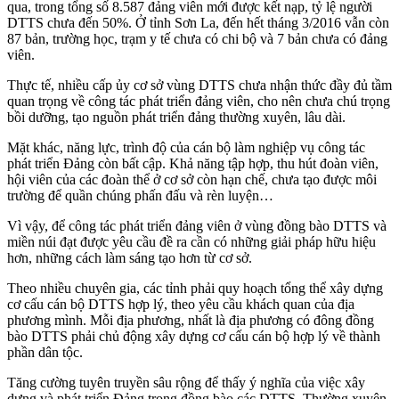
qua, trong tổng số 8.587 đảng viên mới được kết nạp, tỷ lệ người
DTTS chưa đến 50%. Ở tỉnh Sơn La, đến hết tháng 3/2016 vẫn còn
87 bản, trường học, trạm y tế chưa có chi bộ và 7 bản chưa có đảng
viên.
Thực tế, nhiều cấp ủy cơ sở vùng DTTS chưa nhận thức đầy đủ tầm
quan trọng về công tác phát triển đảng viên, cho nên chưa chú trọng
bồi dưỡng, tạo nguồn phát triển đảng thường xuyên, lâu dài.
Mặt khác, năng lực, trình độ của cán bộ làm nghiệp vụ công tác
phát triển Đảng còn bất cập. Khả năng tập hợp, thu hút đoàn viên,
hội viên của các đoàn thể ở cơ sở còn hạn chế, chưa tạo được môi
trường để quần chúng phấn đấu và rèn luyện…
Vì vậy, để công tác phát triển đảng viên ở vùng đồng bào DTTS và
miền núi đạt được yêu cầu đề ra cần có những giải pháp hữu hiệu
hơn, những cách làm sáng tạo hơn từ cơ sở.
Theo nhiều chuyên gia, các tỉnh phải quy hoạch tổng thể xây dựng
cơ cấu cán bộ DTTS hợp lý, theo yêu cầu khách quan của địa
phương mình. Mỗi địa phương, nhất là địa phương có đông đồng
bào DTTS phải chủ động xây dựng cơ cấu cán bộ hợp lý về thành
phần dân tộc.
Tăng cường tuyên truyền sâu rộng để thấy ý nghĩa của việc xây
dựng và phát triển Đảng trong đồng bào các DTTS. Thường xuyên