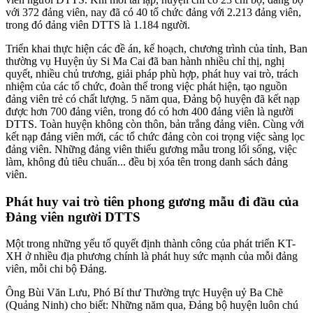
với 372 đảng viên, nay đã có 40 tổ chức đảng với 2.213 đảng viên,
trong đó đảng viên DTTS là 1.184 người.
Triển khai thực hiện các đề án, kế hoạch, chương trình của tỉnh, Ban
thường vụ Huyện ủy Si Ma Cai đã ban hành nhiều chỉ thị, nghị
quyết, nhiều chủ trương, giải pháp phù hợp, phát huy vai trò, trách
nhiệm của các tổ chức, đoàn thể trong việc phát hiện, tạo nguồn
đảng viên trẻ có chất lượng. 5 năm qua, Đảng bộ huyện đã kết nạp
được hơn 700 đảng viên, trong đó có hơn 400 đảng viên là người
DTTS. Toàn huyện không còn thôn, bản trắng đảng viên. Cùng với
kết nạp đảng viên mới, các tổ chức đảng còn coi trọng việc sàng lọc
đảng viên. Những đảng viên thiếu gương mẫu trong lối sống, việc
làm, không đủ tiêu chuẩn... đều bị xóa tên trong danh sách đảng
viên.
Phát huy vai trò tiên phong gương mẫu đi đầu của
Đảng viên người DTTS
Một trong những yếu tố quyết định thành công của phát triển KT-
XH ở nhiều địa phương chính là phát huy sức mạnh của mỗi đảng
viên, mỗi chi bộ Đảng.
Ông Bùi Văn Lưu, Phó Bí thư Thường trực Huyện uỷ Ba Chẽ
(Quảng Ninh) cho biết: Những năm qua, Đảng bộ huyện luôn chú