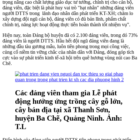
trọng nâng cao chất lượng giáo dục tư tưởng, chính trị cho cán bộ,
đảng viên, đặc biệt là phát huy vai trò "hạt nhân" những đảng viên
người DTTS trong lãnh đạo nhân dân phát triển KT-XH; chăm lo
xây dựng đội ngũ cán bộ, đảng viên có đủ bản lĩnh, phẩm chất
chính trị, năng lực hoạt động thực tiễn hoàn thành tốt nhiệm vụ”.
Hiện nay, toàn Đảng bộ huyện đã có 2.100 đảng viên, trong đó 73%
đảng viên là người DTTS. Hầu hết đội ngũ đảng viên đang là
những đầu tàu gương mẫu, luôn tiên phong trong mọi công việc,
củng cố niềm tin vững chắc của nhân dân với Đảng, đóng góp tích
cực vào sự phát triển kinh tế-xã hội trên quê hương vùng núi cao Ba
Chẽ.
Các đảng viên tham gia Lễ phát
động hưởng ứng trồng cây gỗ lớn,
cây bản địa tại xã Thanh Sơn,
huyện Ba Chẽ, Quảng Ninh. Ảnh:
T.L
Điển hình của đảng viên người DTTS tiên phong trong phát triển