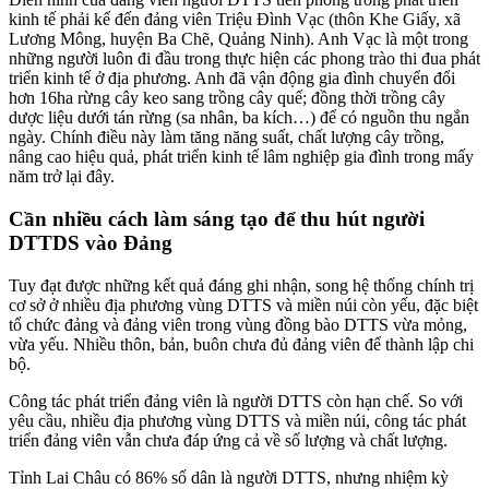
kinh tế phải kể đến đảng viên Triệu Đình Vạc (thôn Khe Giấy, xã
Lương Mông, huyện Ba Chẽ, Quảng Ninh). Anh Vạc là một trong
những người luôn đi đầu trong thực hiện các phong trào thi đua phát
triển kinh tế ở địa phương. Anh đã vận động gia đình chuyển đổi
hơn 16ha rừng cây keo sang trồng cây quế; đồng thời trồng cây
dược liệu dưới tán rừng (sa nhân, ba kích…) để có nguồn thu ngắn
ngày. Chính điều này làm tăng năng suất, chất lượng cây trồng,
nâng cao hiệu quả, phát triển kinh tế lâm nghiệp gia đình trong mấy
năm trở lại đây.
Cần nhiều cách làm sáng tạo để thu hút người
DTTDS vào Đảng
Tuy đạt được những kết quả đáng ghi nhận, song hệ thống chính trị
cơ sở ở nhiều địa phương vùng DTTS và miền núi còn yếu, đặc biệt
tổ chức đảng và đảng viên trong vùng đồng bào DTTS vừa mỏng,
vừa yếu. Nhiều thôn, bản, buôn chưa đủ đảng viên để thành lập chi
bộ.
Công tác phát triển đảng viên là người DTTS còn hạn chế. So với
yêu cầu, nhiều địa phương vùng DTTS và miền núi, công tác phát
triển đảng viên vẫn chưa đáp ứng cả về số lượng và chất lượng.
Tỉnh Lai Châu có 86% số dân là người DTTS, nhưng nhiệm kỳ