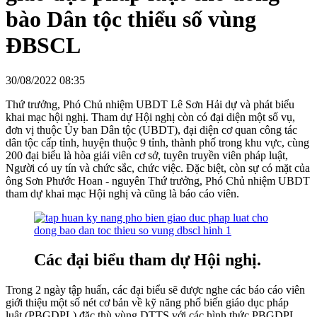
bào Dân tộc thiểu số vùng
ĐBSCL
30/08/2022 08:35
Thứ trưởng, Phó Chủ nhiệm UBDT Lê Sơn Hải dự và phát biểu
khai mạc hội nghị. Tham dự Hội nghị còn có đại diện một số vụ,
đơn vị thuộc Ủy ban Dân tộc (UBDT), đại diện cơ quan công tác
dân tộc cấp tỉnh, huyện thuộc 9 tỉnh, thành phố trong khu vực, cùng
200 đại biểu là hòa giải viên cơ sở, tuyên truyền viên pháp luật,
Người có uy tín và chức sắc, chức việc. Đặc biệt, còn sự có mặt của
ông Sơn Phước Hoan - nguyên Thứ trưởng, Phó Chủ nhiệm UBDT
tham dự khai mạc Hội nghị và cũng là báo cáo viên.
Các đại biểu tham dự Hội nghị.
Trong 2 ngày tập huấn, các đại biểu sẽ được nghe các báo cáo viên
giới thiệu một số nét cơ bản về kỹ năng phổ biến giáo dục pháp
luật (PBGDPL) đặc thù vùng DTTS với các hình thức PBGDPL