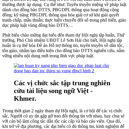
thường được áp dụng. Cụ thể như: Tuyên truyền miệng về pháp luật
dành cho đồng bào DTTS, PBGDPL thông qua hoạt động cộng
đồng; kỹ năng PBGDPL thông qua hòa giải cơ sở khi giải quyết
tranh chấp, mâu thuẫn; thực hiện chuyển đổi số trong phổ biến, giáo
dục pháp luật vùng đồng bào DTTS…
Phát biểu chào mừng đại biểu đến tham dự Hội nghị tập huấn, Thứ
trưởng, Phó Chủ nhiệm UBDT Lê Sơn Hải cho biết, Hội nghị tập
huấn là cụ thể hóa Đề án Hỗ trợ thông tin, tuyên truyền về dân tộc,
tôn giáo, nhằm tạo điều kiện cho đồng bào DTTS nghiên cứu, nắm
vững nhiều nội dung mới trong lĩnh vực pháp luật.
Các vị chức sắc tập trung nghiên
cứu tài liệu song ngữ Việt -
Khmer.
Trong thời gian 2 ngày tham dự Hội nghị, là cơ hội để các vị chức
sắc, Người có uy tín gặp gỡ trao đổi thông tin với nhau, hay chia sẻ
với cán bộ làm công tác dân tộc các cấp và báo cáo viên. Qua đó,
khi trở về địa phương, các đại biểu có đủ thông tin, kinh nghiệm để