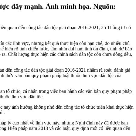
ược đẩy mạnh. Ảnh minh họa. Nguồn:
liên quan đến công tác dân tộc giai đoạn 2016-2021; 25 Thông tư có
ín các lĩnh vực, nhưng kết quả thực hiện còn hạn chế, do nhiều chủ
 hiện rõ tính chiến lược, tầm nhìn dài hạn; tính ổn định, tính dự báo
đề ra. Chất lượng thực hiện các chính sách dân tộc còn chưa đồng đều,
n đến công tác dân tộc giai đoạn 2016-2021 nhằm rà soát, đánh giá
hình thức văn bản quy phạm pháp luật thuộc lĩnh vực dân tộc của
uan tổ chức, cá nhân trong việc ban hành các văn bản quy phạm pháp
thuộc lĩnh vực dân tộc.
c này ảnh hưởng không nhỏ đến công tác tổ chức triển khai thực hiện
úi.
pháp lý cao nhất về lĩnh vực này, nhưng Nghị định này đã được ban
ong Hiến pháp năm 2013 và các luật, quy định mới có liên quan đến