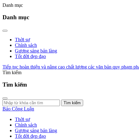
Danh mục
Danh mục
Thời sự
Chính sách
Gương sáng bản làng
Tốt đời đẹp đạo
Tiếp tục hoàn thiện và nâng cao chất lượng các văn bản quy phạm phá
Tìm kiếm
Tìm kiếm
Tìm kiếm
Báo Công Luận
Thời sự
Chính sách
Gương sáng bản làng
Tốt đời đẹp đạo