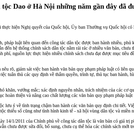
 tộc Dao ở Hà Nội những năm gần đây đã đ
ai thực hiện Nghị quyết của Quốc hội, Ủy ban Thường vụ Quốc hội có 
, pháp luật liên quan đến công tác dân tộc được ban hành nhiều, phủ k
n đến hệ thống chính sách dân tộc nằm rải rác ở nhiều văn bản, chưa thể
kinh phí, nguồn lực thực hiện nhiều chính sách chưa đạt được mục tiêu 
êu rõ, giám sát việc ban hành văn bản quy phạm pháp luật có liên qua
việc tuân thủ các quy định về thẩm quyền, trình tự, thủ tục ban hành, 
 khó khăn, vướng mắc; xác định nguyên nhân, trách nhiệm của các cơ q
 tục hoàn thiện và nâng cao chất lượng các văn bản quy phạm pháp luật 
 lưu ý về tình trạng chậm ban hành các văn bản quy định chi tiết. Việ
ộc thiểu số cũng như tình hình kinh tế - xã hội vùng dân tộc và miền n
y 14/1/2011 của Chính phủ về công tác dân tộc là văn bản có giá trị 
ẫn chưa được sửa đổi, bổ sung, chưa cụ thể hóa các chính sách mới tr