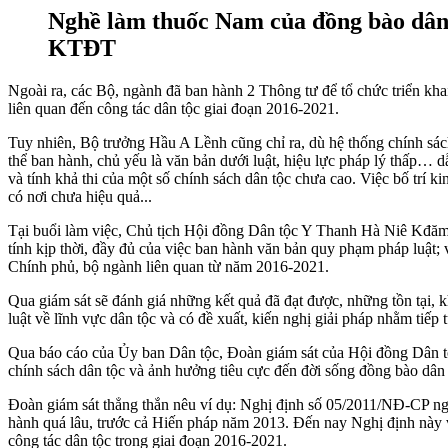
Nghề làm thuốc Nam của đồng bào dân
KTĐT
Ngoài ra, các Bộ, ngành đã ban hành 2 Thông tư để tổ chức triển kh
liên quan đến công tác dân tộc giai đoạn 2016-2021.
Tuy nhiên, Bộ trưởng Hầu A Lềnh cũng chỉ ra, dù hệ thống chính sách
thể ban hành, chủ yếu là văn bản dưới luật, hiệu lực pháp lý thấp… dẫ
và tính khả thi của một số chính sách dân tộc chưa cao. Việc bố trí 
có nơi chưa hiệu quả...
Tại buổi làm việc, Chủ tịch Hội đồng Dân tộc Y Thanh Hà Niê Kđăm n
tính kịp thời, đầy đủ của việc ban hành văn bản quy phạm pháp luật; 
Chính phủ, bộ ngành liên quan từ năm 2016-2021.
Qua giám sát sẽ đánh giá những kết quả đã đạt được, những tồn tại,
luật về lĩnh vực dân tộc và có đề xuất, kiến nghị giải pháp nhằm tiếp
Qua báo cáo của Ủy ban Dân tộc, Đoàn giám sát của Hội đồng Dân tộc
chính sách dân tộc và ảnh hưởng tiêu cực đến đời sống đồng bào dân t
Đoàn giám sát thẳng thắn nêu ví dụ: Nghị định số 05/2011/NĐ-CP ngà
hành quá lâu, trước cả Hiến pháp năm 2013. Đến nay Nghị định này v
công tác dân tộc trong giai đoạn 2016-2021.