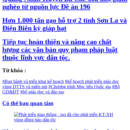
nghèo từ nguồn lực Đề án 196
Hơn 1.000 tấn gạo hỗ trợ 2 tỉnh Sơn La và
Điện Biên kỳ giáp hạt
Tiếp tục hoàn thiện và nâng cao chất
lượng các văn bản quy phạm pháp luật
thuộc lĩnh vực dân tộc.
Từ khóa :
#Ban hành và triển khai kế hoạch
#kế hoạch phát triển giáo dục
vùng DTTS và miền núi
#Chương trình Mục tiêu Quốc gia
#Bộ
GD&ĐT
#bộ giáo dục và đào tạo
Có thể bạn quan tâm