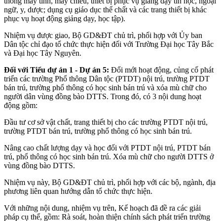
thống máy tính, máy chiếu, thiết bị phục vụ giảng dạy tin học, ngoại
ngữ, y, dược; dụng cụ giáo dục thể chất và các trang thiết bị khác
phục vụ hoạt động giảng dạy, học tập).
Nhiệm vụ được giao, Bộ GD&ĐT chủ trì, phối hợp với Ủy ban
Dân tộc chỉ đạo tổ chức thực hiện đối với Trường Đại học Tây Bắc
và Đại học Tây Nguyên.
Đối với Tiểu dự án 1 - Dự án 5:
Đổi mới hoạt động, củng cố phát
triển các trường Phổ thông Dân tộc (PTDT) nội trú, trường PTDT
bán trú, trường phổ thông có học sinh bán trú và xóa mù chữ cho
người dân vùng đồng bào DTTS. Trong đó, có 3 nội dung hoạt
động gồm:
Đầu tư cơ sở vật chất, trang thiết bị cho các trường PTDT nội trú,
trường PTDT bán trú, trường phổ thông có học sinh bán trú.
Nâng cao chất lượng dạy và học đối với PTDT nội trú, PTDT bán
trú, phổ thông có học sinh bán trú. Xóa mù chữ cho người DTTS ở
vùng đồng bào DTTS.
Nhiệm vụ này, Bộ GD&ĐT chủ trì, phối hợp với các bộ, ngành, địa
phương liên quan hướng dẫn tổ chức thực hiện.
Với những nội dung, nhiệm vụ trên, Kế hoạch đã đề ra các giải
pháp cụ thể, gồm: Rà soát, hoàn thiện chính sách phát triển trường