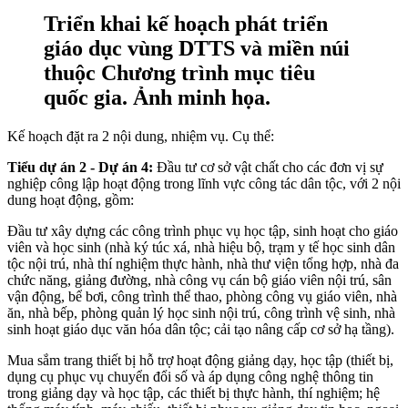
Triển khai kế hoạch phát triển
giáo dục vùng DTTS và miền núi
thuộc Chương trình mục tiêu
quốc gia. Ảnh minh họa.
Kế hoạch đặt ra 2 nội dung, nhiệm vụ. Cụ thể:
Tiểu dự án 2 - Dự án 4:
Đầu tư cơ sở vật chất cho các đơn vị sự
nghiệp công lập hoạt động trong lĩnh vực công tác dân tộc, với 2 nội
dung hoạt động, gồm:
Đầu tư xây dựng các công trình phục vụ học tập, sinh hoạt cho giáo
viên và học sinh (nhà ký túc xá, nhà hiệu bộ, trạm y tế học sinh dân
tộc nội trú, nhà thí nghiệm thực hành, nhà thư viện tổng hợp, nhà đa
chức năng, giảng đường, nhà công vụ cán bộ giáo viên nội trú, sân
vận động, bể bơi, công trình thể thao, phòng công vụ giáo viên, nhà
ăn, nhà bếp, phòng quản lý học sinh nội trú, công trình vệ sinh, nhà
sinh hoạt giáo dục văn hóa dân tộc; cải tạo nâng cấp cơ sở hạ tầng).
Mua sắm trang thiết bị hỗ trợ hoạt động giảng dạy, học tập (thiết bị,
dụng cụ phục vụ chuyển đổi số và áp dụng công nghệ thông tin
trong giảng dạy và học tập, các thiết bị thực hành, thí nghiệm; hệ