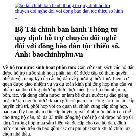
Bộ Tài chính ban hành Thông tư
quy định hỗ trợ chuyển đổi nghề
đối với đồng bào dân tộc thiểu số.
Ảnh: baochinhphu.vn
Về hỗ trợ nước sinh hoạt phân tán:
Căn cứ danh sách các hộ dân
được hỗ trợ nước sinh hoạt phân tán đã được cấp có thẩm quyền
phê duyệt, đăng ký của các hộ dân về phương thức thực hiện; cơ
quan được giao nhiệm vụ và dự toán kinh phí tổng hợp nhu cầu và
phân loại theo từng phương thức thực hiện (các hộ dân nhận lu,
bồn, téc, vật dụng chứa nước; tự làm bể chứa nước; tự đào giếng
hoặc tự tạo nguồn nước khác) gửi cơ quan làm công tác dân tộc cấp
huyện chủ trì, phối hợp với cơ quan tài chính cùng cấp tổng hợp,
báo cáo Ủy ban nhân dân cấp huyện quyết định mức hỗ trợ cụ thể
cho từng hộ dân, tối đa 03 triệu đồng/hộ (mỗi hộ chỉ được hỗ trợ 01
lần). Trường hợp mua sắm hiện vật để cấp cho các hộ dân, định
mức chi nêu trên đã bao gồm các chi phí phát sinh khi tổ chức lựa
chọn nhà thầu.