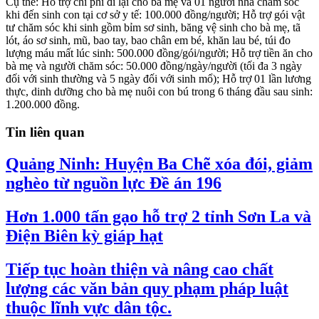
Cụ thể: Hỗ trợ chi phí đi lại cho bà mẹ và 01 người nhà chăm sóc
khi đến sinh con tại cơ sở y tế: 100.000 đồng/người; Hỗ trợ gói vật
tư chăm sóc khi sinh gồm bỉm sơ sinh, băng vệ sinh cho bà mẹ, tã
lót, áo sơ sinh, mũ, bao tay, bao chân em bé, khăn lau bé, túi đo
lượng máu mất lúc sinh: 500.000 đồng/gói/người; Hỗ trợ tiền ăn cho
bà mẹ và người chăm sóc: 50.000 đồng/ngày/người (tối đa 3 ngày
đối với sinh thường và 5 ngày đối với sinh mổ); Hỗ trợ 01 lần lương
thực, dinh dưỡng cho bà mẹ nuôi con bú trong 6 tháng đầu sau sinh:
1.200.000 đồng.
Tin liên quan
Quảng Ninh: Huyện Ba Chẽ xóa đói, giảm
nghèo từ nguồn lực Đề án 196
Hơn 1.000 tấn gạo hỗ trợ 2 tỉnh Sơn La và
Điện Biên kỳ giáp hạt
Tiếp tục hoàn thiện và nâng cao chất
lượng các văn bản quy phạm pháp luật
thuộc lĩnh vực dân tộc.