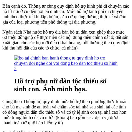
Bên cạnh đó, Thông tư cũng quy định hỗ trợ kinh phí di chuyển các
hộ từ nơi ở cũ đến nơi tái định cư. Mức hỗ trợ kinh phí di chuyển
tính theo thực tế khi lập dự án, căn cứ quãng đường thực tế và đơn
giá của loại phương tiện phổ thông tại địa phương.
Ngân sách Nhà nước hỗ trợ địa bàn bố trí dân xen ghép theo mức
60 triệu đồng/hộ để thực hiện các nội dung điều chỉnh đất ở, đất sản
xuất giao cho các hộ mới đến (khai hoang, bồi thường theo quy định
khi thu hồi đất của các tổ chức, cá nhân).
Hỗ trợ phụ nữ dân tộc thiểu số
sinh con. Ảnh minh họa.
Cũng theo Thông tư, quy định mức hỗ trợ theo phương thức khoán
cho bà mẹ sinh đẻ an toàn và chăm sóc tại nhà sau sinh tại các tỉnh
có đông người dân tộc thiểu số và có tỷ lệ sinh con tại nhà cao hơn
mức trung bình của cả nước (không bao gồm các dịch vụ được
thanh toán từ quỹ bảo hiểm y tế).