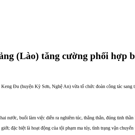
ng (Lào) tăng cường phối hợp b
ã Keng Đu (huyện Kỳ Sơn, Nghệ An) vừa tổ chức đoàn công tác sang 
hai nước, buổi làm việc diễn ra nghiêm túc, thẳng thắn, đúng tinh thần
ên giới; đặc biệt là hoạt động của tội phạm ma túy, tình trạng vận chuyển