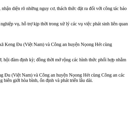
ận diện rõ những nguy cơ, thách thức đặt ra đối với công tác bảo
ghiệp vụ, hỗ trợ kịp thời trong xử lý các vụ việc phát sinh liên quan
 an xã Keng Đu (Việt Nam) và Công an huyện Nọong Hét cùng
 gỡ, hội đàm định kỳ; đồng thời mở rộng các hình thức phối hợp nhằm
 Keng Đu (Việt Nam) và Công an huyện Nọong Hét cùng Công an các
iên giới hòa bình, ổn định và phát triển lâu dài.