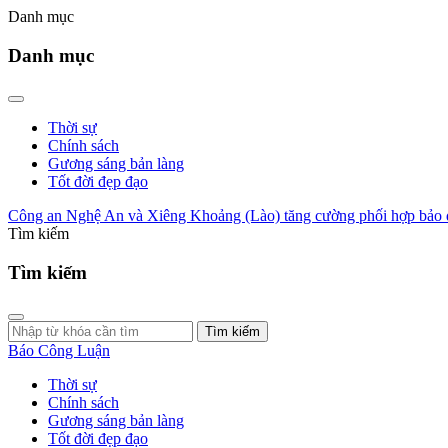
Danh mục
Danh mục
Thời sự
Chính sách
Gương sáng bản làng
Tốt đời đẹp đạo
Công an Nghệ An và Xiêng Khoảng (Lào) tăng cường phối hợp bảo đ
Tìm kiếm
Tìm kiếm
Tìm kiếm
Báo Công Luận
Thời sự
Chính sách
Gương sáng bản làng
Tốt đời đẹp đạo