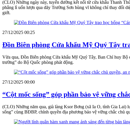
(CLO) Những ngày này, tuyến đường kết nối từ cửa khẩu Thanh Thủy
phẳng lì uốn lượn qua dãy Trường Sơn hùng vĩ không chỉ thay đổi diệ
giới.
27/12/2025 00:25
Đồn Biên phòng Cửa khẩu Mỹ Quý Tây trao
Vừa qua, Đồn Biên phòng Cửa khẩu Mỹ Quý Tây, Ban Chỉ huy Bộ đội 
trường” do Bộ Quốc phòng phát động.
27/12/2025 00:00
“Cột mốc sống” góp phần bảo vệ vững chắc 
(CLO) Những năm qua, già làng Ksor Bơng (xã Ia O, tỉnh Gia Lai) lu
sống” cùng BĐBP, chính quyền địa phương bảo vệ vững chắc chủ quy