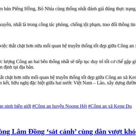
n Piêng Hồng, Bò Nhìa cùng thống nhất đánh giá đúng thực trạng, nh
uyên, nhất là trong công tác phòng, chống tội phạm, trao đổi thông tin n
o việc thắt chặt hơn nữa mối quan hệ truyền thống tốt đẹp giữa Công
ực lượng Công an hai bên thống nhất sẽ tiếp tục duy trì tốt cơ chế gặp
 định tại địa bàn.
 thắt chặt hơn nữa mối quan hệ truyền thống tốt đẹp giữa Công an xã
kết, hữu nghị đặc biệt giữa hai nước Việt Nam – Lào, xây dựng đường b
an ninh biên giới
#Công an huyện Nọong Hét
#Công an xã Keng Đu
òng Lâm Đồng ‘sát cánh’ cùng dân vượt khó