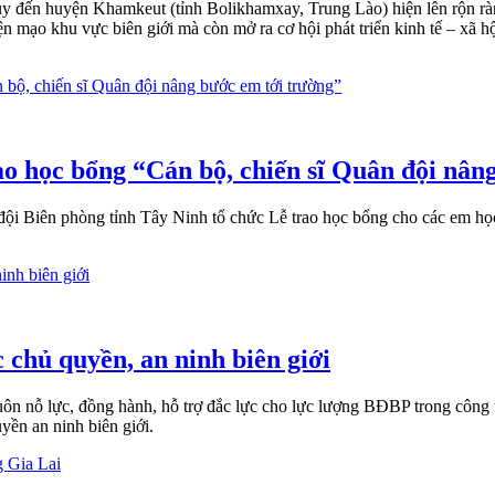
 đến huyện Khamkeut (tỉnh Bolikhamxay, Trung Lào) hiện lên rộn rà
n mạo khu vực biên giới mà còn mở ra cơ hội phát triển kinh tế – xã h
 học bổng “Cán bộ, chiến sĩ Quân đội nâng
Biên phòng tỉnh Tây Ninh tổ chức Lễ trao học bổng cho các em học 
chủ quyền, an ninh biên giới
ôn nỗ lực, đồng hành, hỗ trợ đắc lực cho lực lượng BĐBP trong công 
ền an ninh biên giới.