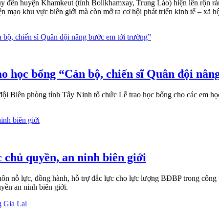
 đến huyện Khamkeut (tỉnh Bolikhamxay, Trung Lào) hiện lên rộn rà
n mạo khu vực biên giới mà còn mở ra cơ hội phát triển kinh tế – xã h
 học bổng “Cán bộ, chiến sĩ Quân đội nâng
Biên phòng tỉnh Tây Ninh tổ chức Lễ trao học bổng cho các em học 
chủ quyền, an ninh biên giới
ôn nỗ lực, đồng hành, hỗ trợ đắc lực cho lực lượng BĐBP trong công 
ền an ninh biên giới.