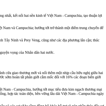
g nhất, kết nối hai nền kinh tế Việt Nam - Campuchia, tạo thuận lợi
 Việt Nam và Campuchia; hướng tới trở thành một điểm trung chuyển để
ỉnh Tây Ninh và Prey Veng, cũng như các địa phương lân cận; thúc
 nguyện vọng của Nhân dân hai nước.
t cánh cửa giao thương mới và nối thêm một nhịp cầu hữu nghị giữa hai
c sớm hoàn tất phân giới cắm mốc đối với 16% các đoạn biên giới
 Việt Nam - Campuchia, hướng tới mục tiêu đưa kim ngạch thương mại
hống, hợp tác toàn diện, bền vững lâu dài Việt Nam - Campuchia ngày
và các cơ sở hạ tầng đồng bộ khác hỗ trợ sẽ góp phần thúc đẩy sự