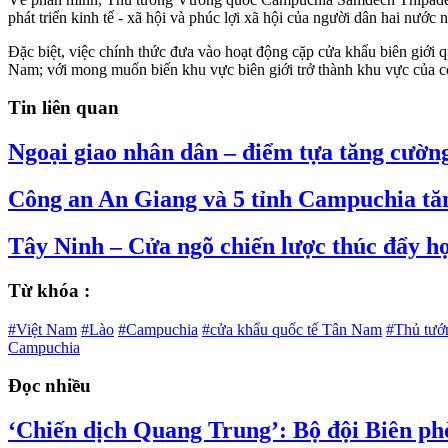
phát triển kinh tế - xã hội và phúc lợi xã hội của người dân hai nước
Đặc biệt, việc chính thức đưa vào hoạt động cặp cửa khẩu biên giới q
Nam; với mong muốn biến khu vực biên giới trở thành khu vực của c
Tin liên quan
Ngoại giao nhân dân – điểm tựa tăng cường
Công an An Giang và 5 tỉnh Campuchia tăn
Tây Ninh – Cửa ngõ chiến lược thúc đẩy hợ
Từ khóa :
#Việt Nam
#Lào
#Campuchia
#cửa khẩu quốc tế Tân Nam
#Thủ tướ
Campuchia
Đọc nhiều
‘Chiến dịch Quang Trung’: Bộ đội Biên ph