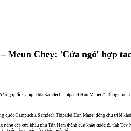
– Meun Chey: 'Cửa ngõ' hợp tác 
ng quốc Campuchia Samdech Thipadei Hun Manet đã đồng chủ trì lễ 
 quốc Campuchia Samdech Thipadei Hun Manet đồng chủ trì lễ khai
ng nâng cấp cửa khẩu phụ Tân Nam thành cửa khẩu quốc tế, tỉnh Tây N
 ứng các tiêu chuẩn cửa khẩu quốc tế.