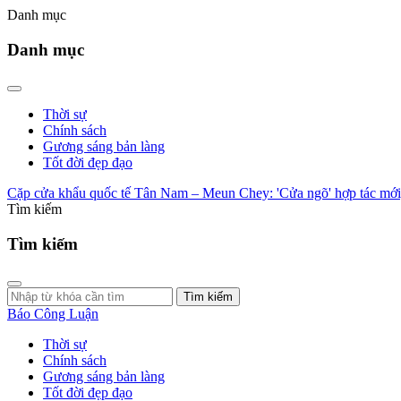
Danh mục
Danh mục
Thời sự
Chính sách
Gương sáng bản làng
Tốt đời đẹp đạo
Cặp cửa khẩu quốc tế Tân Nam – Meun Chey: 'Cửa ngõ' hợp tác mới, 
Tìm kiếm
Tìm kiếm
Tìm kiếm
Báo Công Luận
Thời sự
Chính sách
Gương sáng bản làng
Tốt đời đẹp đạo