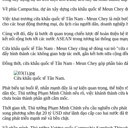
Về phía Campuchia, dự án xây dựng cửa khẩu quốc tế Meun Chey được
Việc khai trương cửa khẩu quốc tế Tân Nam - Meun Chey là một bước c
cho các hoạt động thương mại, du lịch của người dân, doanh nghiệp 
Cùng với đó, đây là bước đi quan trọng chiến lược để hoàn thiện hệ 
kết nối rộng hơn tới các nước ASEAN trong tương lai thông qua mạn
Cửa khẩu quốc tế Tân Nam - Meun Chey cũng sẽ đóng vai trò "cửa ngõ
đẩy hình thành các không gian hợp tác mới, gắn kết hơn nữa cộng đồn
Đồng thời, cửa khẩu quốc tế Tân Nam - Meun Chey góp phần bảo đảm a
Cửa khẩu quốc tế Tân Nam.
Phát biểu tại buổi lễ, nhấn mạnh đây là sự kiện quan trọng, thể hiện 
dân tộc, Thủ tướng Phạm Minh Chính nêu rõ, việc khánh thành cửa 
chưa hoàn thành phân giới cắm mốc.
Thời gian tới, Thủ tướng Phạm Minh Chính yêu cầu nghiên cứu phát tr
song phương sớm đạt 20 tỷ USD như lãnh đạo cấp cao hai nước đã thố
càng phát triển mạnh mẽ và bền chặt.
Về phần mình, Thủ tướng Vương quốc Campuchia Samdech Thipadei H