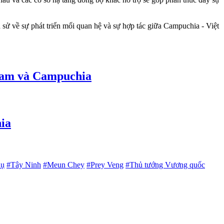
 sử về sự phát triển mối quan hệ và sự hợp tác giữa Campuchia - Việt
t Nam và Campuchia
hia
hụ
#Tây Ninh
#Meun Chey
#Prey Veng
#Thủ tướng Vương quốc