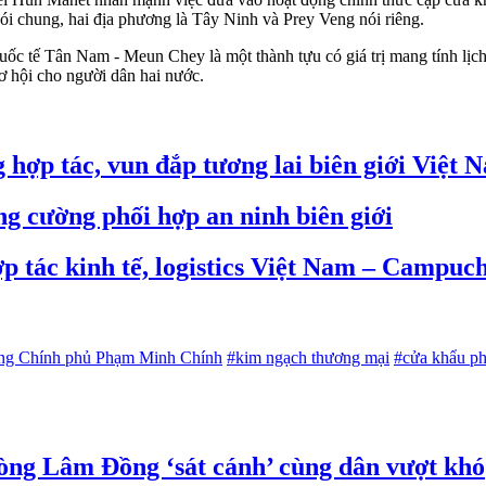
 nói chung, hai địa phương là Tây Ninh và Prey Veng nói riêng.
uốc tế Tân Nam - Meun Chey là một thành tựu có giá trị mang tính lịch
ơ hội cho người dân hai nước.
 hợp tác, vun đắp tương lai biên giới Việ
g cường phối hợp an ninh biên giới
p tác kinh tế, logistics Việt Nam – Campuc
ng Chính phủ Phạm Minh Chính
#kim ngạch thương mại
#cửa khẩu p
òng Lâm Đồng ‘sát cánh’ cùng dân vượt khó