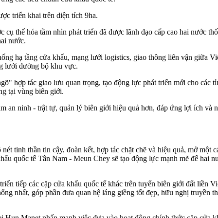
 triển khai trên diện tích 9ha.
ụ thể hóa tầm nhìn phát triển đã được lãnh đạo cấp cao hai nước thốn
hai nước.
thống hạ tầng cửa khẩu, mạng lưới logistics, giao thông liên vận giữa
g lưới đường bộ khu vực.
" hợp tác giao lưu quan trọng, tạo động lực phát triển mới cho các t
g tại vùng biên giới.
n ninh - trật tự, quản lý biên giới hiệu quả hơn, đáp ứng lợi ích và
rõ nét tinh thần tin cậy, đoàn kết, hợp tác chặt chẽ và hiệu quả, mở mộ
khẩu quốc tế Tân Nam - Meun Chey sẽ tạo động lực mạnh mẽ để hai nướ
iển tiếp các cặp cửa khẩu quốc tế khác trên tuyến biên giới đất liền
ng nhất, góp phần đưa quan hệ láng giềng tốt đẹp, hữu nghị truyền t
un Manet nhấn mạnh việc đưa vào hoạt động chính thức cặp cửa khẩu 