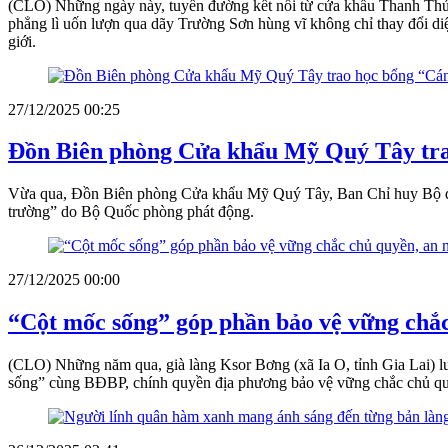
(CLO) Những ngày này, tuyến đường kết nối từ cửa khẩu Thanh Thủy
phẳng lì uốn lượn qua dãy Trường Sơn hùng vĩ không chỉ thay đổi diệ
giới.
27/12/2025 00:25
Đồn Biên phòng Cửa khẩu Mỹ Quý Tây trao
Vừa qua, Đồn Biên phòng Cửa khẩu Mỹ Quý Tây, Ban Chỉ huy Bộ đội 
trường” do Bộ Quốc phòng phát động.
27/12/2025 00:00
“Cột mốc sống” góp phần bảo vệ vững chắc 
(CLO) Những năm qua, già làng Ksor Bơng (xã Ia O, tỉnh Gia Lai) lu
sống” cùng BĐBP, chính quyền địa phương bảo vệ vững chắc chủ quy