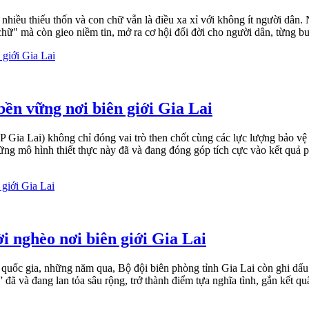
nhiều thiếu thốn và con chữ vẫn là điều xa xỉ với không ít người dân.
o chữ" mà còn gieo niềm tin, mở ra cơ hội đổi đời cho người dân, từng
ền vững nơi biên giới Gia Lai
 Lai) không chỉ đóng vai trò then chốt cùng các lực lượng bảo vệ chủ
ng mô hình thiết thực này đã và đang đóng góp tích cực vào kết quả phát
i nghèo nơi biên giới Gia Lai
 quốc gia, những năm qua, Bộ đội biên phòng tỉnh Gia Lai còn ghi dấ
đã và đang lan tỏa sâu rộng, trở thành điểm tựa nghĩa tình, gắn kết q