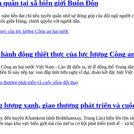
n quân tại xã biên giới Buôn Đôn
năm liền đạt chỉ tiêu tuyển quân nhờ sự đóng góp của đội ngũ người c
u nối giữa Đảng, chính quyền với người dân.
 hành động thiết thực của lực lượng Công a
g Công an hai nước Việt Nam - Lào đã diễn ra, từ lễ động thổ Trung t
n bỉ này tiếp tục vun đắp tình hữu nghị vĩ đại, đoàn kết đặc biệt Việt
 lượng xanh, giao thương phát triển và cuộ
 đến huyện Khamkeut (tỉnh Bolikhamxay, Trung Lào) hiện lên rộn rà
n mạo khu vực biên giới mà còn mở ra cơ hội phát triển kinh tế – xã h