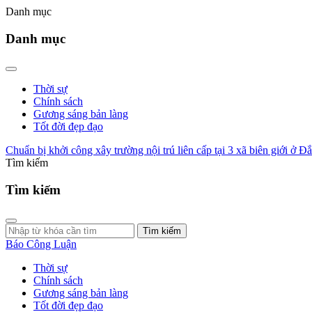
Danh mục
Danh mục
Thời sự
Chính sách
Gương sáng bản làng
Tốt đời đẹp đạo
Chuẩn bị khởi công xây trường nội trú liên cấp tại 3 xã biên giới ở Đ
Tìm kiếm
Tìm kiếm
Tìm kiếm
Báo Công Luận
Thời sự
Chính sách
Gương sáng bản làng
Tốt đời đẹp đạo