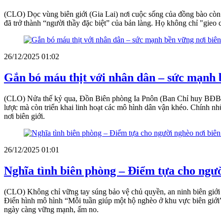
(CLO) Dọc vùng biên giới (Gia Lai) nơi cuộc sống của đồng bào còn 
đã trở thành “người thầy đặc biệt” của bản làng. Họ không chỉ "gie
26/12/2025 01:02
Gắn bó máu thịt với nhân dân – sức mạnh b
(CLO) Nửa thế kỷ qua, Đồn Biên phòng Ia Pnôn (Ban Chỉ huy BĐBP Gia
lược mà còn triển khai linh hoạt các mô hình dân vận khéo. Chính nhữ
nơi biên giới.
26/12/2025 01:01
Nghĩa tình biên phòng – Điểm tựa cho ngườ
(CLO) Không chỉ vững tay súng bảo vệ chủ quyền, an ninh biên giới
Điển hình mô hình “Mỗi tuần giúp một hộ nghèo ở khu vực biên giới” 
ngày càng vững mạnh, ấm no.