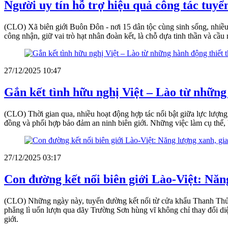
Người uy tín hỗ trợ hiệu quả công tác tuyể
(CLO) Xã biên giới Buôn Đôn - nơi 15 dân tộc cùng sinh sống, nhiều 
công nhận, giữ vai trò hạt nhân đoàn kết, là chỗ dựa tinh thần và cầ
27/12/2025 10:47
Gắn kết tình hữu nghị Việt – Lào từ những
(CLO) Thời gian qua, nhiều hoạt động hợp tác nổi bật giữa lực lượn
đồng và phối hợp bảo đảm an ninh biên giới. Những việc làm cụ thể, bề
27/12/2025 03:17
Con đường kết nối biên giới Lào-Việt: Năng
(CLO) Những ngày này, tuyến đường kết nối từ cửa khẩu Thanh Thủy
phẳng lì uốn lượn qua dãy Trường Sơn hùng vĩ không chỉ thay đổi diệ
giới.