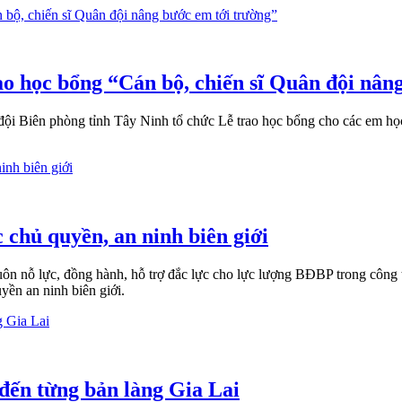
 học bổng “Cán bộ, chiến sĩ Quân đội nâng
Biên phòng tỉnh Tây Ninh tổ chức Lễ trao học bổng cho các em học 
chủ quyền, an ninh biên giới
ôn nỗ lực, đồng hành, hỗ trợ đắc lực cho lực lượng BĐBP trong công 
ền an ninh biên giới.
đến từng bản làng Gia Lai