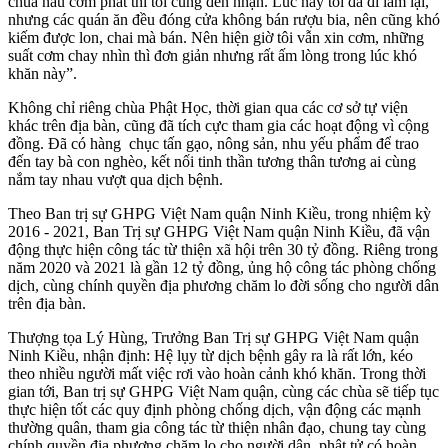
chùa nấu cơm phát thì tôi cũng đến nhận. Lúc này tôi đã đi làm lại,
nhưng các quán ăn đều đóng cửa không bán rượu bia, nên cũng khó
kiếm được lon, chai mà bán. Nên hiện giờ tôi vẫn xin cơm, những
suất cơm chay nhìn thì đơn giản nhưng rất ấm lòng trong lúc khó
khăn này”.
Không chỉ riêng chùa Phật Học, thời gian qua các cơ sở tự viện
khác trên địa bàn, cũng đã tích cực tham gia các hoạt động vì cộng
đồng. Đã có hàng chục tấn gạo, nông sản, nhu yếu phẩm để trao
đến tay bà con nghèo, kết nối tinh thần tương thân tương ai cùng
nắm tay nhau vượt qua dịch bệnh.
Theo Ban trị sự GHPG Việt Nam quận Ninh Kiều, trong nhiệm kỳ
2016 - 2021, Ban Trị sự GHPG Việt Nam quận Ninh Kiều, đã vận
động thực hiện công tác từ thiện xã hội trên 30 tỷ đồng. Riêng trong
năm 2020 và 2021 là gần 12 tỷ đồng, ủng hộ công tác phòng chống
dịch, cùng chính quyền địa phương chăm lo đời sống cho người dân
trên địa bàn.
Thượng tọa Lý Hùng, Trưởng Ban Trị sự GHPG Việt Nam quận
Ninh Kiều, nhận định: Hệ lụy từ dịch bệnh gây ra là rất lớn, kéo
theo nhiều người mất việc rơi vào hoàn cảnh khó khăn. Trong thời
gian tới, Ban trị sự GHPG Việt Nam quận, cùng các chùa sẽ tiếp tục
thực hiện tốt các quy định phòng chống dịch, vận động các mạnh
thường quân, tham gia công tác từ thiện nhân đạo, chung tay cùng
chính quyền địa phương chăm lo cho người dân, phật tử có hoàn