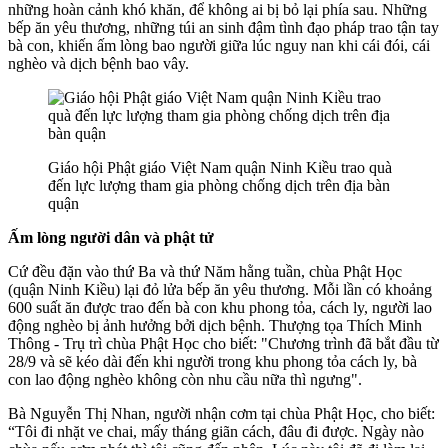
những hoàn cảnh khó khăn, để không ai bị bỏ lại phía sau. Những
bếp ăn yêu thương, những túi an sinh đậm tình đạo pháp trao tận tay
bà con, khiến ấm lòng bao người giữa lúc nguy nan khi cái đói, cái
nghèo và dịch bệnh bao vây.
Giáo hội Phật giáo Việt Nam quận Ninh Kiều trao quà
đến lực lượng tham gia phòng chống dịch trên địa bàn
quận
Ấm lòng người dân và phật tử
Cứ đều đặn vào thứ Ba và thứ Năm hằng tuần, chùa Phật Học
(quận Ninh Kiều) lại đỏ lửa bếp ăn yêu thương. Mỗi lần có khoảng
600 suất ăn được trao đến bà con khu phong tỏa, cách ly, người lao
động nghèo bị ảnh hưởng bởi dịch bệnh. Thượng tọa Thích Minh
Thông - Trụ trì chùa Phật Học cho biết: "Chương trình đã bắt đầu từ
28/9 và sẽ kéo dài đến khi người trong khu phong tỏa cách ly, bà
con lao động nghèo không còn nhu cầu nữa thì ngưng".
Bà Nguyễn Thị Nhan, người nhận cơm tại chùa Phật Học, cho biết:
“Tôi đi nhặt ve chai, mấy tháng giãn cách, đâu đi được. Ngày nào