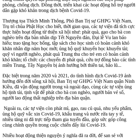
phòng, chống dịch. Đồng thời, triển khai các hoạt động hỗ trợ người
dân gặp khó khăn trong dịch bệnh Covid-19.
Thượng tọa Thích Minh Thông, Phó Ban Trị sự GHPG Việt Nam,
Trụ trì chùa Phật Học cho biết, thời gian qua, các tự viện đã tích cực
thực hiện hoạt động từ thiện xã hội như: phát quà, gạo cho bà con
nghèo trên địa bàn nhân dịp Tết Nguyên đán, Đại lễ Vu lan báo
hiếu; trao tặng học bổng, tập sách cho học sinh có hoàn cảnh khó
khăn nhân dịp năm học mới; ủng hộ quỹ khuyến học khuyến tài;
quỹ vì người nghèo, phát quà Trung thu cho trẻ em có hoàn cảnh
khó khăn; tổ chức các chuyến đi phát quà, cứu trợ đồng bào các tỉnh
miền Trung, Tây Nguyên bị ảnh hưởng bởi thiên tai, bão lũ...
Đặc biệt trong năm 2020 và 2021, do tình hình dịch Covid-19 ảnh
hưởng đến đời sống xã hội, Ban Trị sự GHPG Việt Nam quận Ninh
Kiều, đã vận động người trong và ngoài đạo, cùng các tự viện ủng
hộ tịnh tài, tịnh vật để phát cho bà con nghèo, người bán vé số,
người lao động thất nghiệp trên địa bàn quận.
Ngoài ra, các tự viện còn phát mì, gạo, rau củ quả, nhu yếu phẩm,
ủng hộ quỹ vắc xin Covid-19, khẩu trang và nước rửa tay y tế,
nhiều tăng ni đã trực tiếp tham gia tuyến đầu, góp sức góp công
cùng chính quyền trong cuộc chiến đẩy lùi Covid-19.
Nhiều hoạt động thiện nguyện ý nghĩa đã ra đời, để san sẻ với