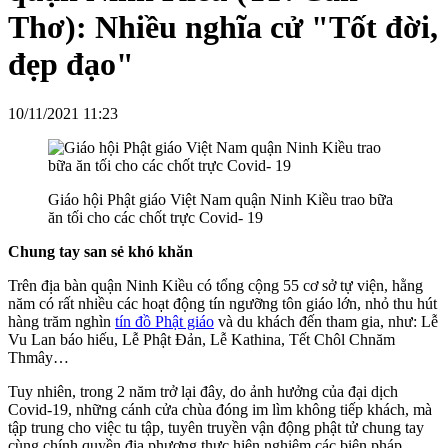
Thơ): Nhiều nghĩa cử "Tốt đời,
đẹp đạo"
10/11/2021 11:23
Giáo hội Phật giáo Việt Nam quận Ninh Kiều trao bữa
ăn tối cho các chốt trực Covid- 19
Chung tay san sẻ khó khăn
Trên địa bàn quận Ninh Kiều có tổng cộng 55 cơ sở tự viện, hằng
năm có rất nhiều các hoạt động tín ngưỡng tôn giáo lớn, nhỏ thu hút
hàng trăm nghìn
tín đồ Phật giáo
và du khách đến tham gia, như: Lễ
Vu Lan báo hiếu, Lễ Phật Đản, Lễ Kathina, Tết Chôl Chnăm
Thmây…
Tuy nhiên, trong 2 năm trở lại đây, do ảnh hưởng của đại dịch
Covid-19, những cánh cửa chùa đóng im lìm không tiếp khách, mà
tập trung cho việc tu tập, tuyên truyền vận động phật tử chung tay
cùng chính quyền địa phương thực hiện nghiêm các biện pháp