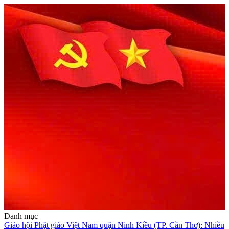
Danh mục
Giáo hội Phật giáo Việt Nam quận Ninh Kiều (TP. Cần Thơ): Nhiều