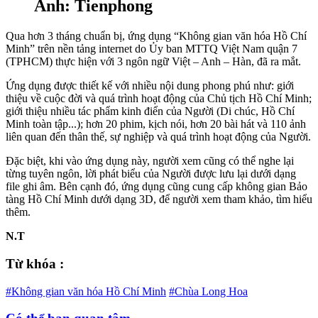
Ảnh: Tienphong
Qua hơn 3 tháng chuẩn bị, ứng dụng “Không gian văn hóa Hồ Chí
Minh” trên nền tảng internet do Ủy ban MTTQ Việt Nam quận 7
(TPHCM) thực hiện với 3 ngôn ngữ Việt – Anh – Hàn, đã ra mắt.
Ứng dụng được thiết kế với nhiều nội dung phong phú như: giới
thiệu về cuộc đời và quá trình hoạt động của Chủ tịch Hồ Chí Minh;
giới thiệu nhiều tác phẩm kinh điển của Người (Di chúc, Hồ Chí
Minh toàn tập...); hơn 20 phim, kịch nói, hơn 20 bài hát và 110 ảnh
liên quan đến thân thế, sự nghiệp và quá trình hoạt động của Người.
Đặc biệt, khi vào ứng dụng này, người xem cũng có thể nghe lại
từng tuyên ngôn, lời phát biểu của Người được lưu lại dưới dạng
file ghi âm. Bên cạnh đó, ứng dụng cũng cung cấp không gian Bảo
tàng Hồ Chí Minh dưới dạng 3D, để người xem tham khảo, tìm hiểu
thêm.
N.T
Từ khóa :
#Không gian văn hóa Hồ Chí Minh
#Chùa Long Hoa