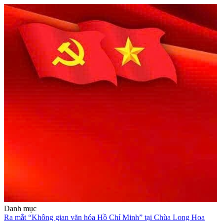
Danh mục
Ra mắt “Không gian văn hóa Hồ Chí Minh” tại Chùa Long Hoa