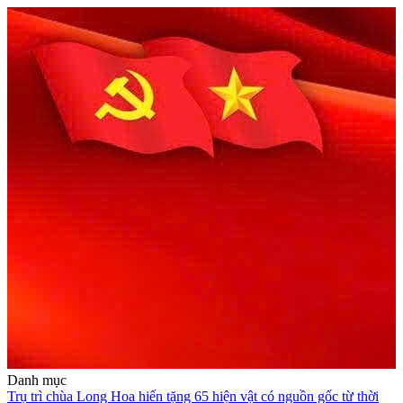
Danh mục
Trụ trì chùa Long Hoa hiến tặng 65 hiện vật có nguồn gốc từ thời