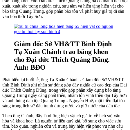
trao bằng khen cho Đại đức Thích Quảng Dũng đã có thành tích đột
xuất, xuất sắc trong nghiên cứu, sưu tầm và hiến tặng hiện vật cho
bảo tàng Quang Trung, góp phần bảo tồn và phát huy giá trị di sản
văn hóa thời Tây Sơn.
Giám đốc Sở VH&TT Bình Định
Tạ Xuân Chánh trao bằng khen
cho Đại đức Thích Quảng Dũng.
Ảnh: BĐO
Phát biểu tại buổi lễ, ông Tạ Xuân Chánh - Giám đốc Sở VH&TT
tỉnh Bình Định ghi nhận sự đóng góp đầy nghĩa cử cao đẹp của Đại
đức Thích Quảng Dũng, trong việc góp phần xây dựng bảo tàng
Quang Trung ngày càng phát triển, nhằm tôn vinh triều đại Tây Sơn
và anh hùng dân tộc Quang Trung - Nguyễn Huệ, một triều đại tỏa
sáng trong lịch sử đấu tranh dựng nước và giữ nước của dân tộc.
Theo ông Chánh, đây là những hiện vật có giá trị về lịch sử, văn
hóa và khoa học. Là nguồn tư liệu quý giá, bổ sung cho việc sưu
tầm, bảo quản, nghiên cứu và trưng bày hiện vật phục vụ nhu cầu