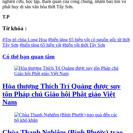
nghiên cứu, học tập, tham quan của công chúng, nhằm bảo tồn và
phát huy di sản văn hóa thời Tây Sơn.
T.P
Từ khóa :
#Trụ trì chùa Long Hoa
#hiến tặng 65 hiện vật có nguồn gốc từ thời
Tây Sơn
#hiến tặng 65 hiện vật
#hiện vật thời Tây Sơn
Có thể bạn quan tâm
Hòa thượng Thích Trí Quảng được suy
tôn Pháp chủ Giáo hội Phật giáo Việt
Nam
Chùa Thanh Nghiêm (Bình Phước) trao