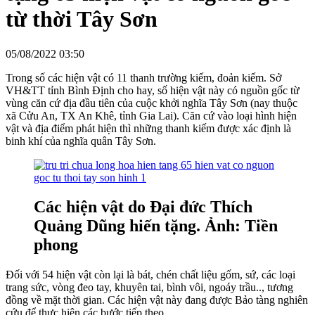
từ thời Tây Sơn
05/08/2022 03:50
Trong số các hiện vật có 11 thanh trường kiếm, đoản kiếm. Sở
VH&TT tỉnh Bình Định cho hay, số hiện vật này có nguồn gốc từ
vùng căn cứ địa đầu tiên của cuộc khởi nghĩa Tây Sơn (nay thuộc
xã Cửu An, TX An Khê, tỉnh Gia Lai). Căn cứ vào loại hình hiện
vật và địa điểm phát hiện thì những thanh kiếm được xác định là
binh khí của nghĩa quân Tây Sơn.
Các hiện vật do Đại đức Thích
Quảng Dũng hiến tặng. Ảnh: Tiền
phong
Đối với 54 hiện vật còn lại là bát, chén chất liệu gốm, sứ, các loại
trang sức, vòng đeo tay, khuyên tai, bình vôi, ngoáy trầu.., tương
đồng về mặt thời gian. Các hiện vật này đang được Bảo tàng nghiên
cứu để thực hiện các bước tiếp theo.