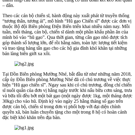
– dân.
Theo các cán bộ chiến sĩ, hành động này xuất phát từ truyền thống
“tương thân, tương ái”, mô hình “Hũ gạo Chiến sĩ” được các đơn vị
thuộc Bộ đội Biên phòng Điện Biên triển khai nhiều năm nay. Mỗi
tuần, mỗi tháng, cán bộ, chiến sĩ dành một phần khẩu phần ăn của
mình bỏ vào “hũ gạo”. Qua thời gian, từng cân gạo nhỏ được tích
góp thành số lượng lớn, để rồi hằng năm, toàn lực lượng tiết kiệm
và trao tặng hàng tấn gạo cho các hộ gia đình khó khăn tại những
bản làng biên giới xa xôi.
Tại Đồn Biên phòng Mường Nhé, bắt đầu từ như những năm 2018,
cấp ủy Đồn Biên phòng Mường Nhé đã có chủ trương về việc thực
hiện “Hũ gạo chiến sĩ”. Ngay sau khi có chủ trương, đồng chí chiến
sĩ nuôi quân của đơn vị hằng ngày trước khi nấu bữa cơm sáng, trưa
và bữa tối đều bớt một bát gạo (một ngày được 1kg, một tháng được
30kg) cho vào hũ. Định kỳ vào ngày 25 hằng tháng số gạo trên
được cán bộ, chiến sĩ trong đơn vị phối hợp với đại diện chính
quyền xã, bản luân chuyển tặng cho một trong 8 hộ có hoàn cảnh
đặc biệt khó khăn trên địa bàn.