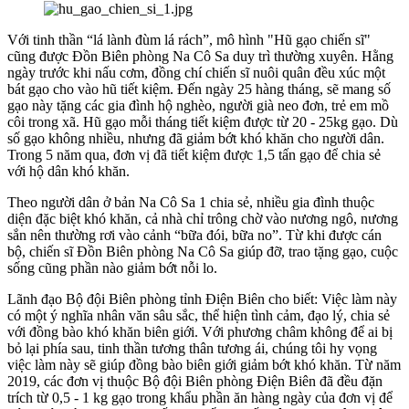
Với tinh thần “lá lành đùm lá rách”, mô hình "Hũ gạo chiến sĩ"
cũng được Đồn Biên phòng Na Cô Sa duy trì thường xuyên. Hằng
ngày trước khi nấu cơm, đồng chí chiến sĩ nuôi quân đều xúc một
bát gạo cho vào hũ tiết kiệm. Đến ngày 25 hàng tháng, sẽ mang số
gạo này tặng các gia đình hộ nghèo, người già neo đơn, trẻ em mồ
côi trong xã. Hũ gạo mỗi tháng tiết kiệm được từ 20 - 25kg gạo. Dù
số gạo không nhiều, nhưng đã giảm bớt khó khăn cho người dân.
Trong 5 năm qua, đơn vị đã tiết kiệm được 1,5 tấn gạo để chia sẻ
với hộ dân khó khăn.
Theo người dân ở bản Na Cô Sa 1 chia sẻ, nhiều gia đình thuộc
diện đặc biệt khó khăn, cả nhà chỉ trông chờ vào nương ngô, nương
sắn nên thường rơi vào cảnh “bữa đói, bữa no”. Từ khi được cán
bộ, chiến sĩ Đồn Biên phòng Na Cô Sa giúp đỡ, trao tặng gạo, cuộc
sống cũng phần nào giảm bớt nỗi lo.
Lãnh đạo Bộ đội Biên phòng tỉnh Điện Biên cho biết: Việc làm này
có một ý nghĩa nhân văn sâu sắc, thể hiện tình cảm, đạo lý, chia sẻ
với đồng bào khó khăn biên giới. Với phương châm không để ai bị
bỏ lại phía sau, tinh thần tương thân tương ái, chúng tôi hy vọng
việc làm này sẽ giúp đồng bào biên giới giảm bớt khó khăn. Từ năm
2019, các đơn vị thuộc Bộ đội Biên phòng Điện Biên đã đều đặn
trích từ 0,5 - 1 kg gạo trong khẩu phần ăn hàng ngày của đơn vị để