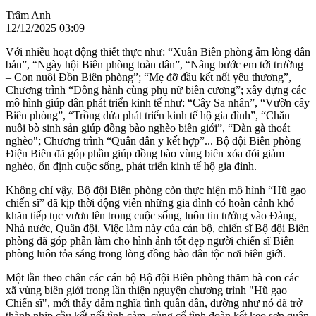
Trâm Anh
12/12/2025 03:09
Với nhiều hoạt động thiết thực như: “Xuân Biên phòng ấm lòng dân
bản”, “Ngày hội Biên phòng toàn dân”, “Nâng bước em tới trường
– Con nuôi Đồn Biên phòng”; “Mẹ đỡ đầu kết nối yêu thương”,
Chương trình “Đồng hành cùng phụ nữ biên cương”; xây dựng các
mô hình giúp dân phát triển kinh tế như: “Cây Sa nhân”, “Vườn cây
Biên phòng”, “Trồng dứa phát triển kinh tế hộ gia đình”, “Chăn
nuôi bò sinh sản giúp đồng bào nghèo biên giới”, “Đàn gà thoát
nghèo"; Chương trình “Quân dân y kết hợp”... Bộ đội Biên phòng
Điện Biên đã góp phần giúp đồng bào vùng biên xóa đói giảm
nghèo, ổn định cuộc sống, phát triển kinh tế hộ gia đình.
Không chỉ vậy, Bộ đội Biên phòng còn thực hiện mô hình “Hũ gạo
chiến sĩ” đã kịp thời động viên những gia đình có hoàn cảnh khó
khăn tiếp tục vươn lên trong cuộc sống, luôn tin tưởng vào Đảng,
Nhà nước, Quân đội. Việc làm này của cán bộ, chiến sĩ Bộ đội Biên
phòng đã góp phần làm cho hình ảnh tốt đẹp người chiến sĩ Biên
phòng luôn tỏa sáng trong lòng đồng bào dân tộc nơi biên giới.
Một lần theo chân các cán bộ Bộ đội Biên phòng thăm bà con các
xã vùng biên giới trong lần thiện nguyện chương trình "Hũ gạo
Chiến sĩ", mới thấy đẫm nghĩa tình quân dân, dường như nó đã trở
thành nhịp cầu kết nối tình cảm, củng cố tình đoàn kết keo sơn quân