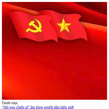
Danh mục
“Hũ gạo chiến sĩ” ấm lòng người dân biên giới