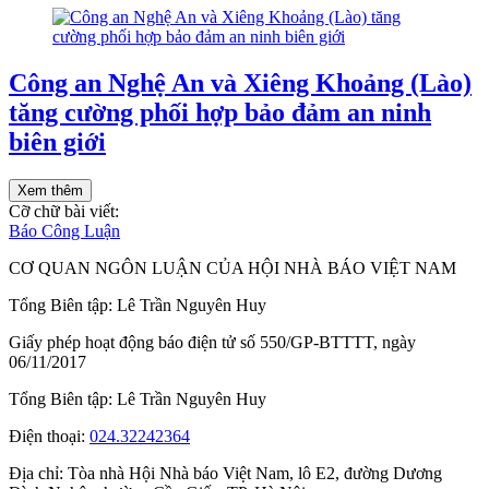
Công an Nghệ An và Xiêng Khoảng (Lào)
tăng cường phối hợp bảo đảm an ninh
biên giới
Xem thêm
Cỡ chữ bài viết:
Báo Công Luận
CƠ QUAN NGÔN LUẬN CỦA HỘI NHÀ BÁO VIỆT NAM
Tổng Biên tập: Lê Trần Nguyên Huy
Giấy phép hoạt động báo điện tử số 550/GP-BTTTT, ngày
06/11/2017
Tổng Biên tập:
Lê Trần Nguyên Huy
Điện thoại:
024.32242364
Địa chỉ:
Tòa nhà Hội Nhà báo Việt Nam, lô E2, đường Dương