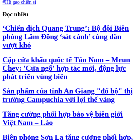
#Hũ gạo chiến sĩ
Đọc nhiều
‘Chiến dịch Quang Trung’: Bộ đội Biên
phòng Lâm Đồng ‘sát cánh’ cùng dân
vượt khó
Cặp cửa khẩu quốc tế Tân Nam – Meun
Chey: 'Cửa ngõ' hợp tác mới, động lực
phát triển vùng biên
Sản phẩm của tỉnh An Giang "đổ bộ" thị
trường Campuchia với lợi thế vàng
Tăng cường phối hợp bảo vệ biên giới
Việt Nam – Lào
Biên phòng Sơn La tăng cường phối hợp,