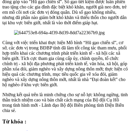
đóng góp vào "Hũ gạo chiến sĩ". Số gạo tiết kiệm được luân phiên
trao tặng cho các gia đình đặc biệt khó khăn, người già neo đơn, trẻ
em mồ côi nơi các đơn vị đóng quân. Dù số gạo không nhiều,
nhưng đã phần nào giảm bớt khó khăn và thiếu thốn cho người dân
tại khu vực biên giới, nhất là vào thời điểm giáp hạt.
Cùng với việc triển khai thực hiện Mô hình “Hũ gạo chiến sĩ”, cơ
sở, các đơn vị trong BĐBP tỉnh đã làm tốt công tác tham mưu, phối
hợp triển khai các chương trình phát triển kinh tế - xã hội các xã
biên giới. Tích cực tham gia cùng cấp ủy, chính quyền, tổ chức
chính trị - xã hội địa phương phát triển kinh tế, văn hóa, xã hội, góp
phần xóa đói, giảm nghèo và xây dựng nông thôn mới; thực hiện có
hiệu quả các chương trình, mục tiêu quốc gia về xóa đói, giảm
nghèo và xây dựng nông thôn mới, nhất là nhà “Đại đoàn kết” cho
hộ nghèo ở khu vực biên giới.
Những kết quả trên là minh chứng cho sự nỗ lực không ngừng, tinh
thần trách nhiệm cao và bản chất cách mạng của Bộ đội Cụ Hồ
trong tình hình mới - Lãnh đạo Bộ đội Biên phòng tỉnh Điện Biên
chia sẻ.
Từ khóa :