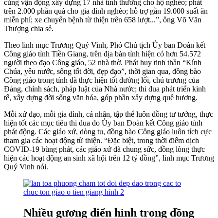
cũng vận động xây dựng 17 nhà tình thương cho hộ nghèo; phát
trên 2.000 phần quà cho gia đình nghèo; hỗ trợ gần 19.000 suất ăn
miễn phí; xe chuyển bệnh từ thiện trên 658 lượt...”, ông Võ Văn
Thượng chia sẻ.
Theo linh mục Trương Quý Vinh, Phó Chủ tịch Ủy ban Đoàn kết
Công giáo tỉnh Tiền Giang, trên địa bàn tỉnh hiện có hơn 54.572
người theo đạo Công giáo, 52 nhà thờ. Phát huy tinh thần “Kính
Chúa, yêu nước, sống tốt đời, đẹp đạo”, thời gian qua, đồng bào
Công giáo trong tỉnh đã thực hiện tốt đường lối, chủ trương của
Đảng, chính sách, pháp luật của Nhà nước; thi đua phát triển kinh
tế, xây dựng đời sống văn hóa, góp phần xây dựng quê hương.
Mỗi xứ đạo, mỗi gia đình, cá nhân, tập thể luôn đồng tư tưởng, thực
hiện tốt các mục tiêu thi đua do Ủy ban Đoàn kết Công giáo tỉnh
phát động. Các giáo xứ, dòng tu, đồng bào Công giáo luôn tích cực
tham gia các hoạt động từ thiện. “Đặc biệt, trong thời điểm dịch
COVID-19 bùng phát, các giáo xứ đã chung sức, đồng lòng thực
hiện các hoạt động an sinh xã hội trên 12 tỷ đồng”, linh mục Trương
Quý Vinh nói.
Nhiều gương điển hình trong đồng