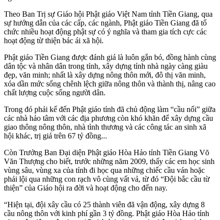
Theo Ban Trị sự Giáo hội Phật giáo Việt Nam tỉnh Tiền Giang, qua
sự hướng dẫn của các cấp, các ngành, Phật giáo Tiền Giang đã tổ
chức nhiều hoạt động phật sự có ý nghĩa và tham gia tích cực các
hoạt động từ thiện bác ái xã hội.
Phật giáo Tiền Giang được đánh giá là luôn gắn bó, đồng hành cùng
dân tộc và nhân dân trong tỉnh, xây dựng tỉnh nhà ngày càng giàu
đẹp, văn minh; nhất là xây dựng nông thôn mới, đô thị văn minh,
xóa dần mức sống chênh lệch giữa nông thôn và thành thị, nâng cao
chất lượng cuộc sống người dân.
Trong đó phải kể đến Phật giáo tỉnh đã chủ động làm “cầu nối” giữa
các nhà hảo tâm với các địa phương còn khó khăn để xây dựng cầu
giao thông nông thôn, nhà tình thương và các công tác an sinh xã
hội khác, trị giá trên 67 tỷ đồng...
Còn Trưởng Ban Đại diện Phật giáo Hòa Hảo tỉnh Tiền Giang Võ
Văn Thượng cho biết, trước những năm 2009, thấy các em học sinh
vùng sâu, vùng xa của tỉnh đi học qua những chiếc cầu ván hoặc
phải lội qua những con rạch vô cùng vất vả, từ đó “Đội bắc cầu từ
thiện” của Giáo hội ra đời và hoạt động cho đến nay.
“Hiện tại, đội xây cầu có 25 thành viên đã vận động, xây dựng 8
cầu nông thôn với kinh phí gần 3 tỷ đồng. Phật giáo Hòa Hảo tỉnh