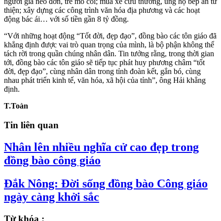
người già neo đơn, trẻ mồ côi; mua xe cứu thương, ủng hộ bếp ăn từ
thiện; xây dựng các công trình văn hóa địa phương và các hoạt
động bác ái… với số tiền gần 8 tỷ đồng.
“Với những hoạt động “Tốt đời, đẹp đạo”, đồng bào các tôn giáo đã
khẳng định được vai trò quan trọng của mình, là bộ phận không thể
tách rời trong quần chúng nhân dân. Tin tưởng rằng, trong thời gian
tới, đồng bào các tôn giáo sẽ tiếp tục phát huy phương châm “tốt
đời, đẹp đạo”, cùng nhân dân trong tỉnh đoàn kết, gắn bó, cùng
nhau phát triển kinh tế, văn hóa, xã hội của tỉnh”, ông Hải khẳng
định.
T.Toàn
Tin liên quan
Nhân lên nhiều nghĩa cử cao đẹp trong
đồng bào công giáo
Đắk Nông: Đời sống đồng bào Công giáo
ngày càng khởi sắc
Từ khóa :