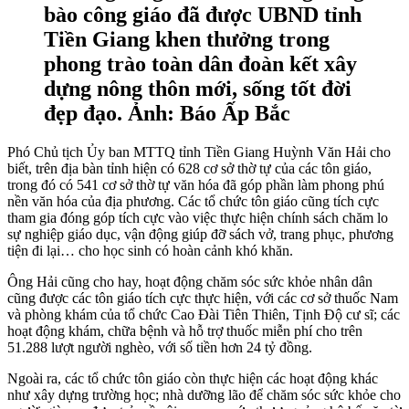
bào công giáo đã được UBND tỉnh
Tiền Giang khen thưởng trong
phong trào toàn dân đoàn kết xây
dựng nông thôn mới, sống tốt đời
đẹp đạo. Ảnh: Báo Ấp Bắc
Phó Chủ tịch Ủy ban MTTQ tỉnh Tiền Giang Huỳnh Văn Hải cho
biết, trên địa bàn tỉnh hiện có 628 cơ sở thờ tự của các tôn giáo,
trong đó có 541 cơ sở thờ tự văn hóa đã góp phần làm phong phú
nền văn hóa của địa phương. Các tổ chức tôn giáo cũng tích cực
tham gia đóng góp tích cực vào việc thực hiện chính sách chăm lo
sự nghiệp giáo dục, vận động giúp đỡ sách vở, trang phục, phương
tiện đi lại… cho học sinh có hoàn cảnh khó khăn.
Ông Hải cũng cho hay, hoạt động chăm sóc sức khỏe nhân dân
cũng được các tôn giáo tích cực thực hiện, với các cơ sở thuốc Nam
và phòng khám của tổ chức Cao Đài Tiên Thiên, Tịnh Độ cư sĩ; các
hoạt động khám, chữa bệnh và hỗ trợ thuốc miễn phí cho trên
51.288 lượt người nghèo, với số tiền hơn 24 tỷ đồng.
Ngoài ra, các tổ chức tôn giáo còn thực hiện các hoạt động khác
như xây dựng trường học; nhà dưỡng lão để chăm sóc sức khỏe cho