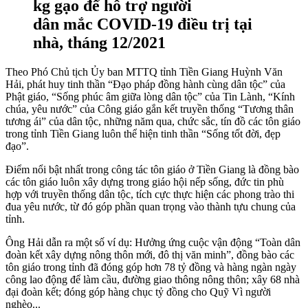
kg gạo để hỗ trợ người
dân mắc COVID-19 điều trị tại
nhà, tháng 12/2021
Theo Phó Chủ tịch Ủy ban MTTQ tỉnh Tiền Giang Huỳnh Văn
Hải, phát huy tinh thần “Đạo pháp đồng hành cùng dân tộc” của
Phật giáo, “Sống phúc âm giữa lòng dân tộc” của Tin Lành, “Kính
chúa, yêu nước” của Công giáo gắn kết truyền thống “Tương thân
tương ái” của dân tộc, những năm qua, chức sắc, tín đồ các tôn giáo
trong tỉnh Tiền Giang luôn thể hiện tinh thần “Sống tốt đời, đẹp
đạo”.
Điểm nổi bật nhất trong công tác tôn giáo ở Tiền Giang là đồng bào
các tôn giáo luôn xây dựng trong giáo hội nếp sống, đức tin phù
hợp với truyền thống dân tộc, tích cực thực hiện các phong trào thi
đua yêu nước, từ đó góp phần quan trọng vào thành tựu chung của
tỉnh.
Ông Hải dẫn ra một số ví dụ: Hưởng ứng cuộc vận động “Toàn dân
đoàn kết xây dựng nông thôn mới, đô thị văn minh”, đồng bào các
tôn giáo trong tỉnh đã đóng góp hơn 78 tỷ đồng và hàng ngàn ngày
công lao động để làm cầu, đường giao thông nông thôn; xây 68 nhà
đại đoàn kết; đóng góp hàng chục tỷ đồng cho Quỹ Vì người
nghèo...