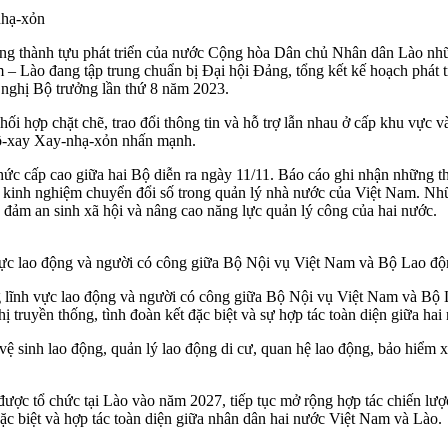
nhạ-xỏn
hững thành tựu phát triển của nước Cộng hòa Dân chủ Nhân dân Lào nh
m – Lào đang tập trung chuẩn bị Đại hội Đảng, tổng kết kế hoạch phát t
 nghị Bộ trưởng lần thứ 8 năm 2023.
ối hợp chặt chẽ, trao đổi thông tin và hỗ trợ lẫn nhau ở cấp khu vực v
Phô-xay Xay-nhạ-xỏn nhấn mạnh.
hức cấp cao giữa hai Bộ diễn ra ngày 11/11. Báo cáo ghi nhận những th
a sẻ kinh nghiệm chuyển đổi số trong quản lý nhà nước của Việt Nam. 
 đảm an sinh xã hội và nâng cao năng lực quản lý công của hai nước.
vực lao động và người có công giữa Bộ Nội vụ Việt Nam và Bộ Lao độ
g lĩnh vực lao động và người có công giữa Bộ Nội vụ Việt Nam và Bộ 
ruyền thống, tình đoàn kết đặc biệt và sự hợp tác toàn diện giữa hai
 vệ sinh lao động, quản lý lao động di cư, quan hệ lao động, bảo hiểm
ợc tổ chức tại Lào vào năm 2027, tiếp tục mở rộng hợp tác chiến lược
ặc biệt và hợp tác toàn diện giữa nhân dân hai nước Việt Nam và Lào.