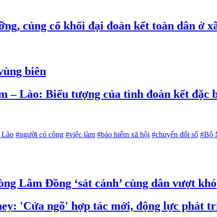
ỡng, củng cố khối đại đoàn kết toàn dân ở x
 vùng biên
am – Lào: Biểu tượng của tình đoàn kết đặc b
t Lào
#người có công
#việc làm
#bảo hiểm xã hội
#chuyển đổi số
#Bộ 
òng Lâm Đồng ‘sát cánh’ cùng dân vượt khó
: 'Cửa ngõ' hợp tác mới, động lực phát tr