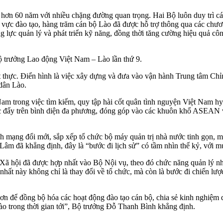
 hơn 60 năm với nhiều chặng đường quan trọng. Hai Bộ luôn duy trì các
 vực đào tạo, hàng trăm cán bộ Lào đã được hỗ trợ thông qua các chươn
 lực quản lý và phát triển kỹ năng, đồng thời tăng cường hiệu quả côn
ộ trưởng Lao động Việt Nam – Lào lần thứ 9.
iết thực. Điển hình là việc xây dựng và đưa vào vận hành Trung tâm Ch
 dân Lào.
am trong việc tìm kiếm, quy tập hài cốt quân tình nguyện Việt Nam hy s
 đẩy trên bình diện đa phương, đóng góp vào các khuôn khổ ASEAN v
 mạng đổi mới, sắp xếp tổ chức bộ máy quản trị nhà nước tinh gọn, 
 đã khẳng định, đây là “bước đi lịch sử” có tầm nhìn thế kỷ, với mục
ã hội đã được hợp nhất vào Bộ Nội vụ, theo đó chức năng quản lý nhà
 nhất này không chỉ là thay đổi về tổ chức, mà còn là bước đi chiến 
 hơn để đồng bộ hóa các hoạt động đào tạo cán bộ, chia sẻ kinh nghiệm 
o trong thời gian tới”, Bộ trưởng Đỗ Thanh Bình khẳng định.