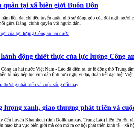
n quân tại xã biên giới Buôn Đôn
năm liền đạt chỉ tiêu tuyển quân nhờ sự đóng góp của đội ngũ người c
u nối giữa Đảng, chính quyền với người dân.
 hành động thiết thực của lực lượng Công a
g Công an hai nước Việt Nam - Lào đã diễn ra, từ lễ động thổ Trung t
n bỉ này tiếp tục vun đắp tình hữu nghị vĩ đại, đoàn kết đặc biệt Việt
 lượng xanh, giao thương phát triển và cuộ
 đến huyện Khamkeut (tỉnh Bolikhamxay, Trung Lào) hiện lên rộn rà
n mạo khu vực biên giới mà còn mở ra cơ hội phát triển kinh tế – xã h