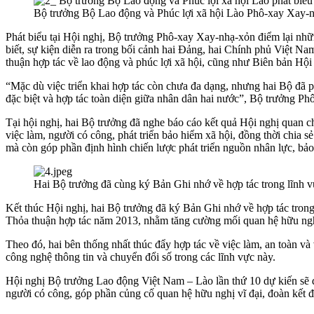
Bộ trưởng Bộ Lao động và Phúc lợi xã hội Lào Phô-xay Xay-
Phát biểu tại Hội nghị, Bộ trưởng Phô-xay Xay-nhạ-xỏn điểm lại n
biết, sự kiện diễn ra trong bối cảnh hai Đảng, hai Chính phủ Việt Na
thuận hợp tác về lao động và phúc lợi xã hội, cũng như Biên bản Hội
“Mặc dù việc triển khai hợp tác còn chưa đa dạng, nhưng hai Bộ đã ph
đặc biệt và hợp tác toàn diện giữa nhân dân hai nước”, Bộ trưởng 
Tại hội nghị, hai Bộ trưởng đã nghe báo cáo kết quả Hội nghị quan c
việc làm, người có công, phát triển bảo hiểm xã hội, đồng thời chi
mà còn góp phần định hình chiến lược phát triển nguồn nhân lực, bảo
Hai Bộ trưởng đã cùng ký Bản Ghi nhớ về hợp tác trong lĩnh 
Kết thúc Hội nghị, hai Bộ trưởng đã ký Bản Ghi nhớ về hợp tác tron
Thỏa thuận hợp tác năm 2013, nhằm tăng cường mối quan hệ hữu nghị t
Theo đó, hai bên thống nhất thúc đẩy hợp tác về việc làm, an toàn và
công nghệ thông tin và chuyển đổi số trong các lĩnh vực này.
Hội nghị Bộ trưởng Lao động Việt Nam – Lào lần thứ 10 dự kiến sẽ đư
người có công, góp phần củng cố quan hệ hữu nghị vĩ đại, đoàn kết đ