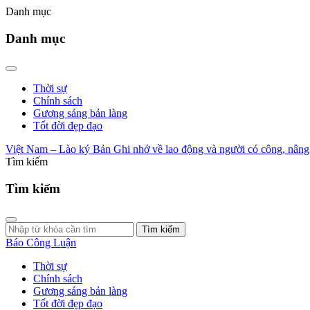
Danh mục
Danh mục
Thời sự
Chính sách
Gương sáng bản làng
Tốt đời đẹp đạo
Việt Nam – Lào ký Bản Ghi nhớ về lao động và người có công, nân
Tìm kiếm
Tìm kiếm
Tìm kiếm
Báo Công Luận
Thời sự
Chính sách
Gương sáng bản làng
Tốt đời đẹp đạo