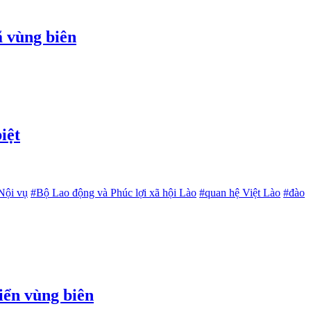
ã vùng biên
iệt
Nội vụ
#Bộ Lao động và Phúc lợi xã hội Lào
#quan hệ Việt Lào
#đào
iển vùng biên