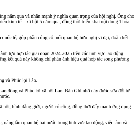
ững năm qua và nhấn mạnh ý nghĩa quan trọng của hội nghị. Ông cho
riển kinh tế – xã hội 5 năm qua, đồng thời triển khai nội dung Thỏa
à quốc tế, góp phần củng cố mối quan hệ hữu nghị vĩ đại, đoàn kết
ành tựu hợp tác giai đoạn 2024-2025 trên các lĩnh vực lao động –
Những kết quả này không chỉ phản ánh hiệu quả hợp tác song phương
ng và Phúc lợi Lào.
Lao động và Phúc lợi xã hội Lào. Bản Ghi nhớ này được sửa đổi từ
 nước.
 xã hội, bình đẳng giới, người có công, đồng thời đẩy mạnh ứng dụng
, nâng tầm quan hệ hai nước trong lĩnh vực lao động, việc làm và