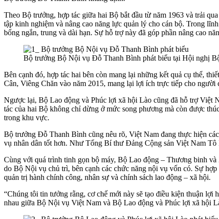
Theo Bộ trưởng, hợp tác giữa hai Bộ bắt đầu từ năm 1963 và trải qua
tập kinh nghiệm và nâng cao năng lực quản lý cho cán bộ. Trong lĩnh
bổng ngắn, trung và dài hạn. Sự hỗ trợ này đã góp phần nâng cao năng
Bộ trưởng Bộ Nội vụ Đỗ Thanh Bình phát biểu tại Hội nghị B
Bên cạnh đó, hợp tác hai bên còn mang lại những kết quả cụ thể, th
Cân, Viêng Chăn vào năm 2015, mang lại lợi ích trực tiếp cho người
Ngược lại, Bộ Lao động và Phúc lợi xã hội Lào cũng đã hỗ trợ Việt N
tác của hai Bộ không chỉ dừng ở mức song phương mà còn được thúc
trong khu vực.
Bộ trưởng Đỗ Thanh Bình cũng nêu rõ, Việt Nam đang thực hiện cách
vụ nhân dân tốt hơn. Như Tổng Bí thư Đảng Cộng sản Việt Nam Tô Lâm
Cùng với quá trình tinh gọn bộ máy, Bộ Lao động – Thương binh và X
do Bộ Nội vụ chủ trì, bên cạnh các chức năng nội vụ vốn có. Sự hợp
quản trị hành chính công, nhân sự và chính sách lao động – xã hội.
“Chúng tôi tin tưởng rằng, cơ chế mới này sẽ tạo điều kiện thuận lợi
nhau giữa Bộ Nội vụ Việt Nam và Bộ Lao động và Phúc lợi xã hội Là