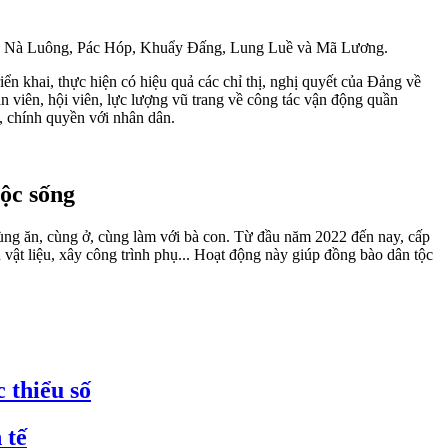
 là Nà Luông, Pác Hóp, Khuẩy Đấng, Lung Luề và Mã Lương.
ển khai, thực hiện có hiệu quả các chỉ thị, nghị quyết của Đảng về
n viên, hội viên, lực lượng vũ trang về công tác vận động quần
, chính quyền với nhân dân.
ộc sống
cùng ăn, cùng ở, cùng làm với bà con. Từ đầu năm 2022 đến nay, cấp
vật liệu, xây công trình phụ... Hoạt động này giúp đồng bào dân tộc
 thiểu số
 tế