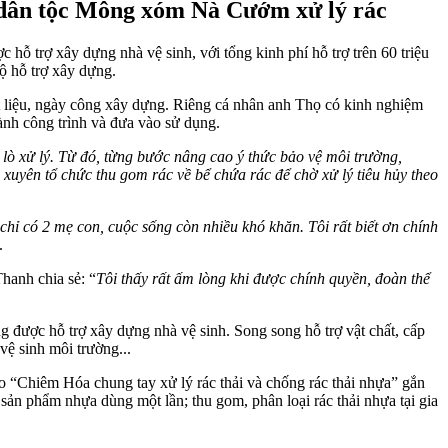
dân tộc Mông xóm Nà Cướm xử lý rác
ỗ trợ xây dựng nhà vệ sinh, với tổng kinh phí hỗ trợ trên 60 triệu
ộ hỗ trợ xây dựng.
ật liệu, ngày công xây dựng. Riêng cá nhân anh Thọ có kinh nghiệm
ành công trình và đưa vào sử dụng.
 lò xử lý. Từ đó, từng bước nâng cao ý thức bảo vệ môi trường,
 xuyên tổ chức thu gom rác về bể chứa rác để chờ xử lý tiêu hủy theo
 chỉ có 2 mẹ con, cuộc sống còn nhiều khó khăn. Tôi rất biết ơn chính
.
hanh chia sẻ: “
Tôi thấy rất ấm lòng khi được chính quyền, đoàn thể
 được hỗ trợ xây dựng nhà vệ sinh. Song song hỗ trợ vật chất, cấp
vệ sinh môi trường...
o “Chiêm Hóa chung tay xử lý rác thải và chống rác thải nhựa” gắn
ản phẩm nhựa dùng một lần; thu gom, phân loại rác thải nhựa tại gia