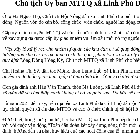
Chủ tịch Ủy ban MTTQ xã Linh Phú Đ
Ông Hà Ngọc Thọ, Chủ tịch Hội Nông dân xã Linh Phú cho biết, trong 
đồng. Nguồn vốn do cán bộ, công chức, viên chức, người lao động c
Cấp ủy, chính quyền, MTTQ và các tổ chức chính trị - xã hội xã có n
về xây dựng đã được cấp ủy giao nhiệm vụ làm đầu mối hỗ trợ người d
“
Việc xây lò xử lý rác cho nhóm tự quản các khu dân cư sẽ giúp đồn
hướng dẫn cho các hộ gia đình cách thu gom, phân loại và và xử lý r
quy định
”,ông Đồng Hồng Kỳ, Chủ tịch MTTQ xã Linh Phú cho biế
Chị Hoàng Thị Sỹ, dân tộc Mông, thôn Lung Luề, xã Linh Phú là mẹ 
quyền xã đã luôn quan tâm, giúp đỡ gia đình tôi. Từ nay có nhà ở ổn
Còn gia đình anh Hầu Văn Thanh, thôn Nà Luông, xã Linh Phú đã đượ
xã giúp đỡ và cảm thấy mình không bị bỏ lại phía sau. Tôi hứa sẽ c
Từ năm 2021 đến nay, trên địa bàn xã Linh Phú đã có 13 hộ dân tộc 
ủy, chính quyền xã chỉ đạo MTTQ và các tổ chức chính trị xã hội hỗ 
Được biết, trong thời gian tới, Ủy ban MTTQ xã Linh Phú tiếp tục ch
với với cuộc vận động “Toàn dân đoàn kết xây dựng nông thôn mới, đô
đình; hướng dẫn và phát huy hiệu quả các hoạt động của tổ, nhóm tự