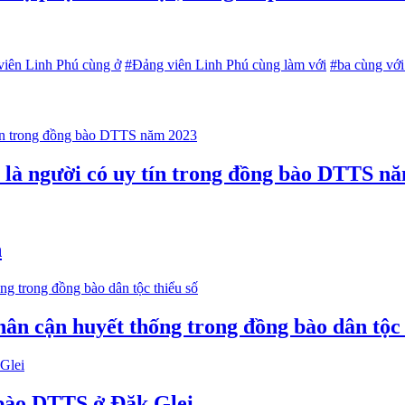
iên Linh Phú cùng ở
#Đảng viên Linh Phú cùng làm với
#ba cùng vớ
n là người có uy tín trong đồng bào DTTS n
n
hân cận huyết thống trong đồng bào dân tộc 
 bào DTTS ở Đăk Glei