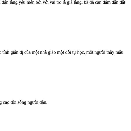
n làng yêu mến bởi với vai trò là già làng, bà đã can đảm dẫn dắt
nh giản dị của một nhà giáo một đời tự học, một người thầy mẫu
g cao đời sống người dân.