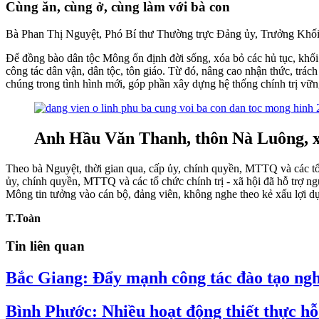
Cùng ăn, cùng ở, cùng làm với bà con
Bà Phan Thị Nguyệt, Phó Bí thư Thường trực Đảng ủy, Trưởng Khối
Để đồng bào dân tộc Mông ổn định đời sống, xóa bỏ các hủ tục, khối d
công tác dân vận, dân tộc, tôn giáo. Từ đó, nâng cao nhận thức, trác
chúng trong tình hình mới, góp phần xây dựng hệ thống chính trị vữn
Anh Hầu Văn Thanh, thôn Nà Luông, xã
Theo bà Nguyệt, thời gian qua, cấp ủy, chính quyền, MTTQ và các tổ
ủy, chính quyền, MTTQ và các tổ chức chính trị - xã hội đã hỗ trợ n
Mông tin tưởng vào cán bộ, đảng viên, không nghe theo kẻ xấu lợi d
T.Toàn
Tin liên quan
Bắc Giang: Đẩy mạnh công tác đào tạo ngh
Bình Phước: Nhiều hoạt động thiết thực hỗ 