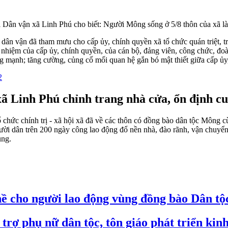
 Dân vận xã Linh Phú cho biết: Người Mông sống ở 5/8 thôn của xã
ân vận đã tham mưu cho cấp ủy, chính quyền xã tổ chức quán triệt, tri
h nhiệm của cấp ủy, chính quyền, của cán bộ, đảng viên, công chức, đoà
g mạnh; tăng cường, củng cố mối quan hệ gắn bó mật thiết giữa cấp ủy
 Linh Phú chỉnh trang nhà cửa, ổn định cu
 chức chính trị - xã hội xã đã về các thôn có đồng bào dân tộc Mông 
gười dân trên 200 ngày công lao động đổ nền nhà, đào rãnh, vận chuyển 
ụng.
ề cho người lao động vùng đồng bào Dân tộc
trợ phụ nữ dân tộc, tôn giáo phát triển kinh