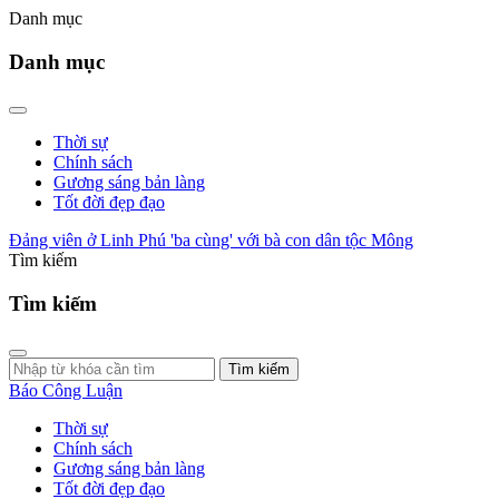
Danh mục
Danh mục
Thời sự
Chính sách
Gương sáng bản làng
Tốt đời đẹp đạo
Đảng viên ở Linh Phú 'ba cùng' với bà con dân tộc Mông
Tìm kiếm
Tìm kiếm
Tìm kiếm
Báo Công Luận
Thời sự
Chính sách
Gương sáng bản làng
Tốt đời đẹp đạo