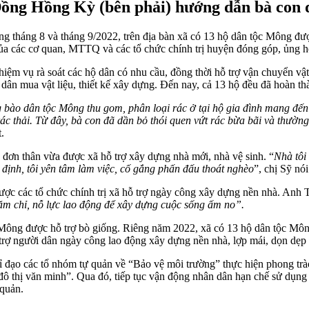
ồng Hồng Kỳ (bên phải) hướng dẫn bà con 
tháng 8 và tháng 9/2022, trên địa bàn xã có 13 hộ dân tộc Mông được h
ủa các cơ quan, MTTQ và các tổ chức chính trị huyện đóng góp, ủng h
hiệm vụ rà soát các hộ dân có nhu cầu, đồng thời hỗ trợ vận chuyển v
ân mua vật liệu, thiết kế xây dựng. Đến nay, cả 13 hộ đều đã hoàn th
g bào dân tộc Mông thu gom, phân loại rác ở tại hộ gia đình mang đến
ác thải. Từ đây, bà con đã dần bỏ thói quen vứt rác bừa bãi và thường
t.
đơn thân vừa được xã hỗ trợ xây dựng nhà mới, nhà vệ sinh. “
Nhà tôi
 định, tôi yên tâm làm việc, cố gắng phấn đấu thoát nghèo
”, chị Sỹ nói
c các tổ chức chính trị xã hỗ trợ ngày công xây dựng nền nhà. Anh T
hăm chỉ, nỗ lực lao động để xây dựng cuộc sống ấm no”.
Mông được hỗ trợ bò giống. Riêng năm 2022, xã có 13 hộ dân tộc Mông
trợ người dân ngày công lao động xây dựng nền nhà, lợp mái, dọn dẹp 
ỉ đạo các tổ nhóm tự quản về “Bảo vệ môi trường” thực hiện phong trà
 thị văn minh”. Qua đó, tiếp tục vận động nhân dân hạn chế sử dụng s
 quản.