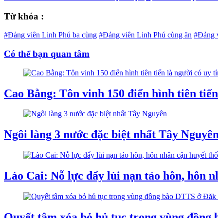
Từ khóa :
#Đảng viên Linh Phú ba cùng
#Đảng viên Linh Phú cùng ăn
#Đảng v
Có thể bạn quan tâm
Cao Bằng: Tôn vinh 150 điển hình tiên tiế
Ngôi làng 3 nước đặc biệt nhất Tây Nguyê
Lào Cai: Nỗ lực đẩy lùi nạn tảo hôn, hôn n
Quyết tâm xóa bỏ hủ tục trong vùng đồng