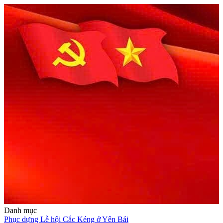
Danh mục
Phục dựng Lễ hội Cắc Kéng ở Yên Bái