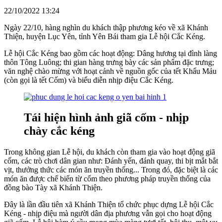
22/10/2022 13:24
Ngày 22/10, hàng nghìn du khách thập phương kéo về xã Khánh
Thiện, huyện Lục Yên, tỉnh Yên Bái tham gia Lễ hội Cắc Kéng.
Lễ hội Cắc Kéng bao gồm các hoạt động: Dâng hương tại đình làng
thôn Tông Luông; thi gian hàng trưng bày các sản phẩm đặc trưng;
văn nghệ chào mừng với hoạt cảnh về nguồn gốc của tết Khẩu Mảu
(còn gọi là tết Cốm) và biểu diễn nhịp điệu Cắc Kéng.
Tái hiện hình ảnh giã cốm - nhịp
chày cắc kéng
Trong không gian Lễ hội, du khách còn tham gia vào hoạt động giã
cốm, các trò chơi dân gian như: Đánh yến, đánh quay, thi bịt mắt bắt
vịt, thưởng thức các món ăn truyền thống... Trong đó, đặc biệt là các
món ăn được chế biến từ cốm theo phương pháp truyền thống của
đồng bào Tày xã Khánh Thiện.
Đây là lần đầu tiên xã Khánh Thiện tổ chức phục dựng Lễ hội Cắc
Kéng - nhịp điệu mà người dân địa phương vẫn gọi cho hoạt động