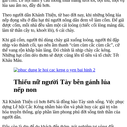
giã cốm. Lễ hội hàm ý cầu mong mùa màng tươi tốt, bội thu, một vụ
lúa sau ấm no, đầy đủ hơn.
Theo người dân Khánh Thiện, từ bao đời nay, khi những bông lúa
nếp đọng sữa ở đầu hạt thì người nông dân đem về làm cốm. Để giã
được cốm, mỗi nhà đều sắm một cái loỏng (chiếc cối lòng máng dài,
làm từ thân cây to, khoét lõi), 6 cái chày.
Khi giã cốm, người thì dùng chày giã xuống loỏng, người thì đập
nhịp vào thành cối, tạo nên âm thanh “cùm cùm cắc cùm cắc”, cứ
thế vang rộn khắp bản làng. Đó chính là nhịp chày cắc kéng.
Những hạt cốm dẻo thơm sẽ được cúng lên tổ tiên và tổ chức Tết
Khảu Mảu.
Thiếu nữ người Tày bên gánh lúa
nếp non
Xã Khánh Thiện có hơn 84% là đồng bào Tày sinh sống. Việc phục
dựng Lễ hội Cắc Kéng nhằm bảo tồn và phát huy các giá trị văn
hóa truyền thống, góp phần làm phong phú đời sống tinh thần của
người dân.
Đây còn là dịp để du khách đến thăm, trải nghiệm tại vùng đất