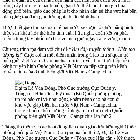
trồng cây hữu nghị thanh niên; giao lưu thể thao; tham gia hoạt
động phổ biến, giáo dục pháp luật cho nhân dân tại khu vực hai bên
biên giới; tọa đàm giao lưu nghệ thuật chính luận...
Được biết giao lưu sĩ quan trẻ hai nước sẽ được tổ chức bằng hình
thức sân khấu hóa thể hiện tinh thần hữu nghị, đoàn kết và phát
triển, chung tay phối hợp bảo vệ biên giới ngày càng vững mạnh.
Chương trình tọa đàm với chủ đề “
Vun đắp truyền thống - Kiến tạo
tương lai
” được coi là một điểm nhấn trong Giao lưu sĩ quan trẻ
biên giới Việt Nam - Campuchia; được truyền hình trực tiếp trên
kênh truyền hình Quốc phòng Việt Nam và tiếp sóng trên kênh
truyền hình của 8 tỉnh biên giới Việt Nam - Campuchia.
Đại tá Lê Văn Đông, Phó Cục trưởng Cục Quân y,
Tổng cục Hậu cần - Kỹ thuật (Bộ Quốc phòng) thông
tin tới báo chí về hoạt động khám bệnh cho bà con ở
khu vực giáp biên hai nước Việt Nam - Campuchia,
trong khuôn khổ chương trình giao lưu hữu nghị Quốc
phòng biên giới Việt Nam - Campuchia lần thứ 2.
Thông tin thêm về các hoạt động liên quan giao lưu hữu nghị Quốc
phòng biên giới Việt Nam - Campuchia lần thứ 2, Đại tá Lê Văn
Đông, Phó Cục trưởng Cục Quân y (Tổng cục Hậu cần - Kỹ thuật,