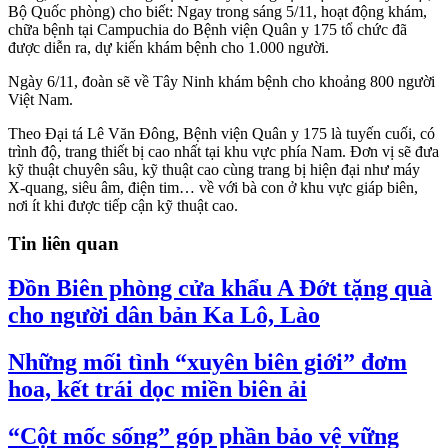
Bộ Quốc phòng) cho biết: Ngay trong sáng 5/11, hoạt động khám,
chữa bệnh tại Campuchia do Bệnh viện Quân y 175 tổ chức đã
được diễn ra, dự kiến khám bệnh cho 1.000 người.
Ngày 6/11, đoàn sẽ về Tây Ninh khám bệnh cho khoảng 800 người
Việt Nam.
Theo Đại tá Lê Văn Đông, Bệnh viện Quân y 175 là tuyến cuối, có
trình độ, trang thiết bị cao nhất tại khu vực phía Nam. Đơn vị sẽ đưa
kỹ thuật chuyên sâu, kỹ thuật cao cùng trang bị hiện đại như máy
X-quang, siêu âm, điện tim… về với bà con ở khu vực giáp biên,
nơi ít khi được tiếp cận kỹ thuật cao.
Tin liên quan
Đồn Biên phòng cửa khẩu A Đớt tặng quà
cho người dân bản Ka Lô, Lào
Những mối tình “xuyên biên giới” đơm
hoa, kết trái dọc miền biên ải
“Cột mốc sống” góp phần bảo vệ vững