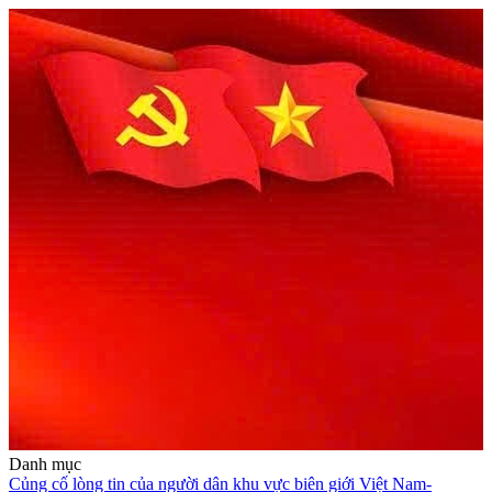
Danh mục
Củng cố lòng tin của người dân khu vực biên giới Việt Nam-