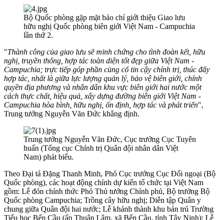
Bộ Quốc phòng gặp mặt báo chí giới thiệu Giao lưu
hữu nghị Quốc phòng biên giới Việt Nam - Campuchia
lần thứ 2.
"
Thành công của giao lưu sẽ minh chứng cho tình đoàn kết, hữu
nghị, truyền thống, hợp tác toàn diện tốt đẹp giữa Việt Nam -
Campuchia; trực tiếp góp phần củng cố tin cậy chính trị, thúc đẩy
hợp tác, nhất là giữa lực lượng quản lý, bảo vệ biên giới, chính
quyền địa phương và nhân dân khu vực biên giới hai nước một
cách thực chất, hiệu quả, xây dựng đường biên giới Việt Nam -
Campuchia hòa bình, hữu nghị, ổn định, hợp tác và phát triển
",
Trung tướng Nguyễn Văn Đức khẳng định.
Trung tướng Nguyễn Văn Đức, Cục trưởng Cục Tuyên
huấn (Tổng cục Chính trị Quân đội nhân dân Việt
Nam) phát biểu.
Theo Đại tá Đặng Thanh Minh, Phó Cục trưởng Cục Đối ngoại (Bộ
Quốc phòng), các hoạt động chính dự kiến tổ chức tại Việt Nam
gồm: Lễ đón chính thức Phó Thủ tướng Chính phủ, Bộ trưởng Bộ
Quốc phòng Campuchia; Trồng cây hữu nghị; Diễn tập Quân y
chung giữa Quân đội hai nước; Lễ khánh thành khu bán trú Trường
Tiểu học Bến Cầu (ấp Thuận Lâm, xã Bến Cầu, tỉnh Tây Ninh); Lễ