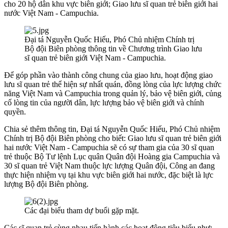
cho 20 hộ dân khu vực biên giới; Giao lưu sĩ quan trẻ biên giới hai
nước Việt Nam - Campuchia.
Đại tá Nguyễn Quốc Hiếu, Phó Chủ nhiệm Chính trị
Bộ đội Biên phòng thông tin về Chương trình Giao lưu
sĩ quan trẻ biên giới Việt Nam - Campuchia.
Để góp phần vào thành công chung của giao lưu, hoạt động giao
lưu sĩ quan trẻ thể hiện sự nhất quán, đồng lòng của lực lượng chức
năng Việt Nam và Campuchia trong quản lý, bảo vệ biên giới, củng
cố lòng tin của người dân, lực lượng bảo vệ biên giới và chính
quyền.
Chia sẻ thêm thông tin, Đại tá Nguyễn Quốc Hiếu, Phó Chủ nhiệm
Chính trị Bộ đội Biên phòng cho biết: Giao lưu sĩ quan trẻ biên giới
hai nước Việt Nam - Campuchia sẽ có sự tham gia của 30 sĩ quan
trẻ thuộc Bộ Tư lệnh Lục quân Quân đội Hoàng gia Campuchia và
30 sĩ quan trẻ Việt Nam thuộc lực lượng Quân đội, Công an đang
thực hiện nhiệm vụ tại khu vực biên giới hai nước, đặc biệt là lực
lượng Bộ đội Biên phòng.
Các đại biểu tham dự buổi gặp mặt.
Các sĩ quan trẻ cùng nhau tiến hành các hoạt động tiêu biểu như: