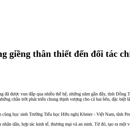
 giềng thân thiết đến đối tác ch
ng đã được vun đắp qua nhiều thế hệ, những năm gần đây, tỉnh Đồng Th
ững chân trời phát triển chung thịnh vượng cho cả hai bên, đặc biệt l
m cùng học sinh Trường Tiểu học Hữu nghị Khmer - Việt Nam, tỉnh Pr
u nhân dân, hợp tác kinh tế, thương mại và an ninh. Từ đó, tạo ra một v