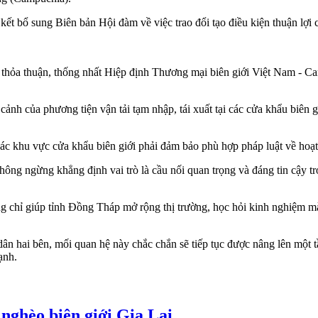
kết bổ sung Biên bản Hội đàm về việc trao đổi tạo điều kiện thuận lợi c
thỏa thuận, thống nhất Hiệp định Thương mại biên giới Việt Nam - C
cảnh của phương tiện vận tải tạm nhập, tái xuất tại các cửa khẩu biên 
 các khu vực cửa khẩu biên giới phải đảm bảo phù hợp pháp luật về hoạ
hông ngừng khẳng định vai trò là cầu nối quan trọng và đáng tin cậy t
ng chỉ giúp tỉnh Đồng Tháp mở rộng thị trường, học hỏi kinh nghiệm mà 
n hai bên, mối quan hệ này chắc chắn sẽ tiếp tục được nâng lên một t
ạnh.
 nghèo biên giới Gia Lai