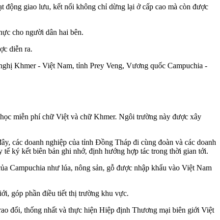
t động giao lưu, kết nối không chỉ dừng lại ở cấp cao mà còn được
 thực cho người dân hai bên.
ợc diễn ra.
u nghị Khmer - Việt Nam, tỉnh Prey Veng, Vương quốc Campuchia -
 học miễn phí chữ Việt và chữ Khmer. Ngôi trường này được xây
đây, các doanh nghiệp của tỉnh Đồng Tháp đi cùng đoàn và các doanh
tế ký kết biên bản ghi nhớ, định hướng hợp tác trong thời gian tới.
ực của Campuchia như lúa, nông sản, gỗ được nhập khẩu vào Việt Nam
ới, góp phần điều tiết thị trường khu vực.
o đổi, thống nhất và thực hiện Hiệp định Thương mại biên giới Việt