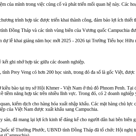
ệm của mình trong việc củng cố và phát triển mối quan hệ này. Các hoạ
 chương trình hợp tác được triển khai thành công, đảm bảo lợi ích thiết
của tỉnh Đồng Tháp và các tỉnh vùng biên của Vương quốc Campuchia đư
ến dự lễ khai giảng năm học mới 2025 - 2026 tại Trường Tiểu học Hữ
kết ghi nhớ hợp tác giữa các doanh nghiệp.
ỉnh Prey Veng có hơn 200 học sinh, trong đó đa số là gốc Việt, được
 kiều bào tại trụ sở Hội Khmer - Việt Nam ở thủ đô Phnom Penh. Tại 
 tiềm năng hợp tác trên nhiều lĩnh vực. Trong đó, có 2 doanh nghiệp y 
hải quan, kiểm dịch cho hàng hóa xuất nhập khẩu. Các mặt hàng chủ l
ghiệp của Việt Nam được xuất khẩu sang Campuchia.
y sản, đã mang lại lợi ích kinh tế đáng kể cho người dân hai bên biên gi
u Quốc tế Thường Phước, UBND tỉnh Đồng Tháp đã tổ chức Hội nghị tra
ng (Campuchia).