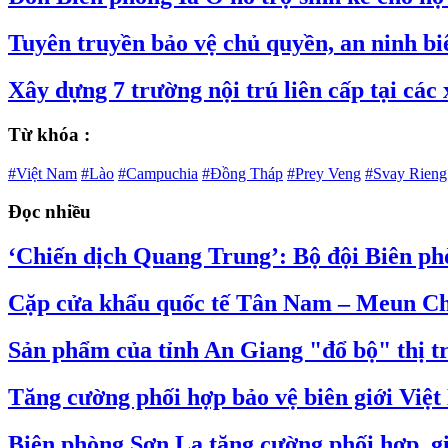
Tuyên truyền bảo vệ chủ quyền, an ninh b
Xây dựng 7 trường nội trú liên cấp tại các
Từ khóa :
#Việt Nam
#Lào
#Campuchia
#Đồng Tháp
#Prey Veng
#Svay Rieng
Đọc nhiều
‘Chiến dịch Quang Trung’: Bộ đội Biên ph
Cặp cửa khẩu quốc tế Tân Nam – Meun Chey
Sản phẩm của tỉnh An Giang "đổ bộ" thị t
Tăng cường phối hợp bảo vệ biên giới Việ
Biên phòng Sơn La tăng cường phối hợp, gi