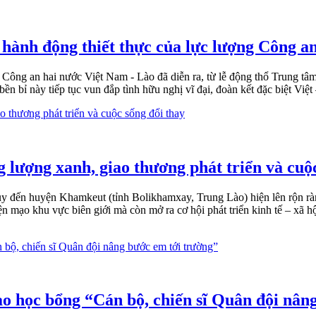
 hành động thiết thực của lực lượng Công a
g Công an hai nước Việt Nam - Lào đã diễn ra, từ lễ động thổ Trung t
n bỉ này tiếp tục vun đắp tình hữu nghị vĩ đại, đoàn kết đặc biệt Việt
 lượng xanh, giao thương phát triển và cuộ
 đến huyện Khamkeut (tỉnh Bolikhamxay, Trung Lào) hiện lên rộn rà
n mạo khu vực biên giới mà còn mở ra cơ hội phát triển kinh tế – xã h
 học bổng “Cán bộ, chiến sĩ Quân đội nâng