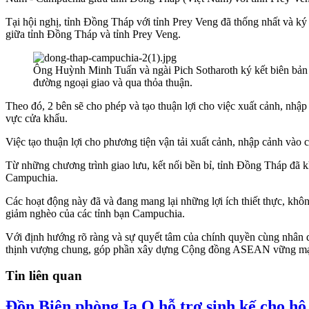
Tại hội nghị, tỉnh Đồng Tháp với tỉnh Prey Veng đã thống nhất và ký 
giữa tỉnh Đồng Tháp và tỉnh Prey Veng.
Ông Huỳnh Minh Tuấn và ngài Pich Sotharoth ký kết biên bản 
đường ngoại giao và qua thỏa thuận.
Theo đó, 2 bên sẽ cho phép và tạo thuận lợi cho việc xuất cảnh, nhập 
vực cửa khẩu.
Việc tạo thuận lợi cho phương tiện vận tải xuất cảnh, nhập cảnh vào
Từ những chương trình giao lưu, kết nối bền bỉ, tỉnh Đồng Tháp đã k
Campuchia.
Các hoạt động này đã và đang mang lại những lợi ích thiết thực, khô
giảm nghèo của các tỉnh bạn Campuchia.
Với định hướng rõ ràng và sự quyết tâm của chính quyền cùng nhân dâ
thịnh vượng chung, góp phần xây dựng Cộng đồng ASEAN vững m
Tin liên quan
Đồn Biên phòng Ia O hỗ trợ sinh kế cho hộ