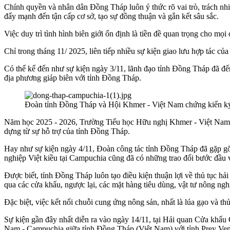
Chính quyền và nhân dân Đồng Tháp luôn ý thức rõ vai trò, trách nhi
đẩy mạnh đến tận cấp cơ sở, tạo sự đồng thuận và gắn kết sâu sắc.
Việc duy trì tình hình biên giới ổn định là tiền đề quan trọng cho mọi
Chỉ trong tháng 11/ 2025, liên tiếp nhiều sự kiện giao lưu hợp tác 
Có thể kể đến như sự kiện ngày 3/11, lãnh đạo tỉnh Đồng Tháp đã đ
địa phương giáp biên với tỉnh Đồng Tháp.
Đoàn tỉnh Đồng Tháp và Hội Khmer - Việt Nam chứng kiến ký 
Năm học 2025 - 2026, Trường Tiểu học Hữu nghị Khmer - Việt Nam, t
dựng từ sự hỗ trợ của tỉnh Đồng Tháp.
Hay như sự kiện ngày 4/11, Đoàn công tác tỉnh Đồng Tháp đã gặp gỡ
nghiệp Việt kiều tại Campuchia cũng đã có những trao đổi bước đầu về
Được biết, tỉnh Đồng Tháp luôn tạo điều kiện thuận lợi về thủ tục 
qua các cửa khẩu, ngược lại, các mặt hàng tiêu dùng, vật tư nông n
Đặc biệt, việc kết nối chuỗi cung ứng nông sản, nhất là lúa gạo và thủ
Sự kiện gần đây nhất diễn ra vào ngày 14/11, tại Hải quan Cửa khẩ
Nam - Campuchia giữa tỉnh Đồng Tháp (Việt Nam) với tỉnh Prey Ve