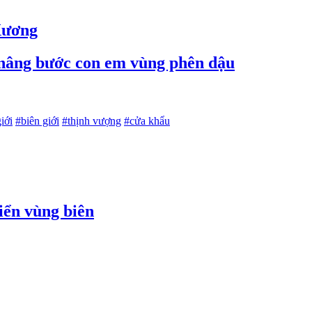
Xương
c, nâng bước con em vùng phên dậu
iới
#biên giới
#thịnh vượng
#cửa khẩu
iển vùng biên