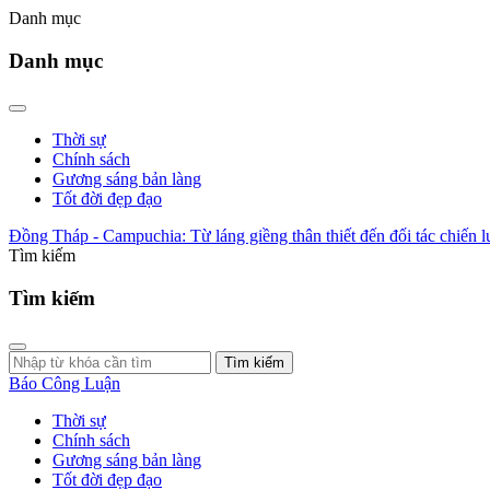
Danh mục
Danh mục
Thời sự
Chính sách
Gương sáng bản làng
Tốt đời đẹp đạo
Đồng Tháp - Campuchia: Từ láng giềng thân thiết đến đối tác chiến lư
Tìm kiếm
Tìm kiếm
Tìm kiếm
Báo Công Luận
Thời sự
Chính sách
Gương sáng bản làng
Tốt đời đẹp đạo