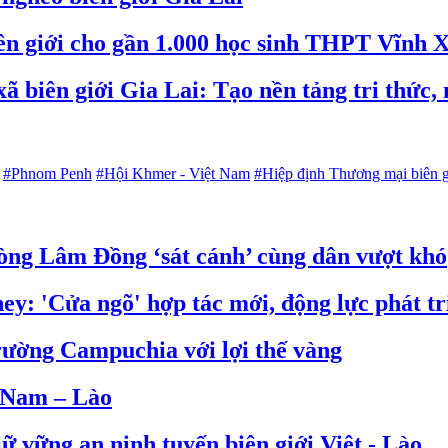
iên giới cho gần 1.000 học sinh THPT Vĩnh 
 xã biên giới Gia Lai: Tạo nền tảng tri thứ
#Phnom Penh
#Hội Khmer - Việt Nam
#Hiệp định Thương mại biên g
òng Lâm Đồng ‘sát cánh’ cùng dân vượt khó
: 'Cửa ngõ' hợp tác mới, động lực phát tr
rường Campuchia với lợi thế vàng
t Nam – Lào
ữ vững an ninh tuyến biên giới Việt - Lào