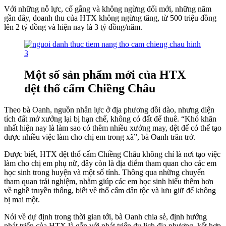
Với những nỗ lực, cố gắng và không ngừng đổi mới, những năm
gần đây, doanh thu của HTX không ngừng tăng, từ 500 triệu đồng
lên 2 tỷ đồng và hiện nay là 3 tỷ đồng/năm.
Một số sản phẩm mới của HTX
dệt thổ cẩm Chiềng Châu
Theo bà Oanh, nguồn nhân lực ở địa phương dồi dào, nhưng diện
tích đất mở xưởng lại bị hạn chế, không có đất để thuê. “Khó khăn
nhất hiện nay là làm sao có thêm nhiều xưởng may, dệt để có thể tạo
được nhiều việc làm cho chị em trong xã”, bà Oanh trăn trở.
Được biết, HTX dệt thổ cẩm Chiềng Châu không chỉ là nơi tạo việc
làm cho chị em phụ nữ, đây còn là địa điểm tham quan cho các em
học sinh trong huyện và một số tỉnh. Thông qua những chuyến
tham quan trải nghiệm, nhằm giúp các em học sinh hiểu thêm hơn
về nghề truyền thống, biết về thổ cẩm dân tộc và lưu giữ để không
bị mai một.
Nói về dự định trong thời gian tới, bà Oanh chia sẻ, định hướng
phát triển của HTX là gắn với phát triển du lịch địa phương, kết hợp