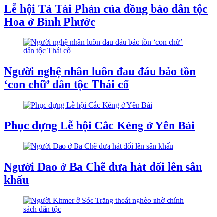
Lễ hội Tả Tài Phán của đồng bào dân tộc
Hoa ở Bình Phước
Người nghệ nhân luôn đau đáu bảo tồn
‘con chữ’ dân tộc Thái cổ
Phục dựng Lễ hội Cắc Kéng ở Yên Bái
Người Dao ở Ba Chẽ đưa hát đối lên sân
khấu