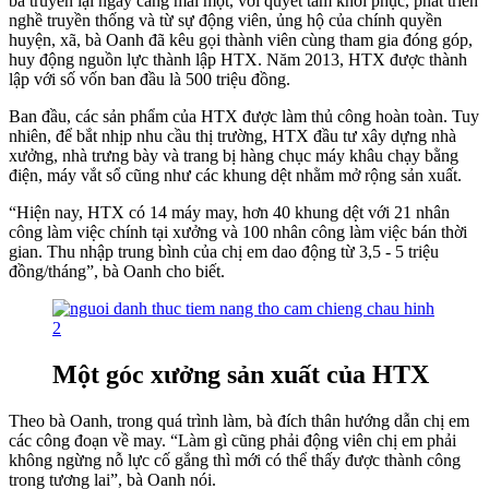
bà truyền lại ngày càng mai một, với quyết tâm khôi phục, phát triển
nghề truyền thống và từ sự động viên, ủng hộ của chính quyền
huyện, xã, bà Oanh đã kêu gọi thành viên cùng tham gia đóng góp,
huy động nguồn lực thành lập HTX. Năm 2013, HTX được thành
lập với số vốn ban đầu là 500 triệu đồng.
Ban đầu, các sản phẩm của HTX được làm thủ công hoàn toàn. Tuy
nhiên, để bắt nhịp nhu cầu thị trường, HTX đầu tư xây dựng nhà
xưởng, nhà trưng bày và trang bị hàng chục máy khâu chạy bằng
điện, máy vắt sổ cũng như các khung dệt nhằm mở rộng sản xuất.
“Hiện nay, HTX có 14 máy may, hơn 40 khung dệt với 21 nhân
công làm việc chính tại xưởng và 100 nhân công làm việc bán thời
gian. Thu nhập trung bình của chị em dao động từ 3,5 - 5 triệu
đồng/tháng”, bà Oanh cho biết.
Một góc xưởng sản xuất của HTX
Theo bà Oanh, trong quá trình làm, bà đích thân hướng dẫn chị em
các công đoạn về may. “Làm gì cũng phải động viên chị em phải
không ngừng nỗ lực cố gắng thì mới có thể thấy được thành công
trong tương lai”, bà Oanh nói.