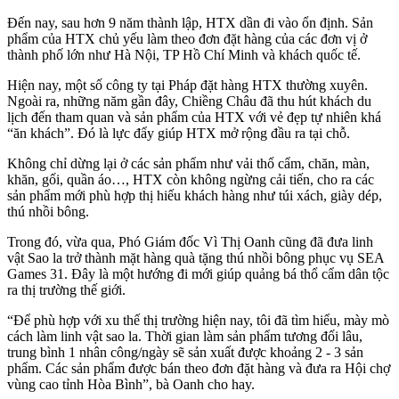
Đến nay, sau hơn 9 năm thành lập, HTX dần đi vào ổn định. Sản
phẩm của HTX chủ yếu làm theo đơn đặt hàng của các đơn vị ở
thành phố lớn như Hà Nội, TP Hồ Chí Minh và khách quốc tế.
Hiện nay, một số công ty tại Pháp đặt hàng HTX thường xuyên.
Ngoài ra, những năm gần đây, Chiềng Châu đã thu hút khách du
lịch đến tham quan và sản phẩm của HTX với vẻ đẹp tự nhiên khá
“ăn khách”. Đó là lực đẩy giúp HTX mở rộng đầu ra tại chỗ.
Không chỉ dừng lại ở các sản phẩm như vải thổ cẩm, chăn, màn,
khăn, gối, quần áo…, HTX còn không ngừng cải tiến, cho ra các
sản phẩm mới phù hợp thị hiếu khách hàng như túi xách, giày dép,
thú nhồi bông.
Trong đó, vừa qua, Phó Giám đốc Vì Thị Oanh cũng đã đưa linh
vật Sao la trở thành mặt hàng quà tặng thú nhồi bông phục vụ SEA
Games 31. Đây là một hướng đi mới giúp quảng bá thổ cẩm dân tộc
ra thị trường thế giới.
“Để phù hợp với xu thế thị trường hiện nay, tôi đã tìm hiểu, mày mò
cách làm linh vật sao la. Thời gian làm sản phẩm tương đối lâu,
trung bình 1 nhân công/ngày sẽ sản xuất được khoảng 2 - 3 sản
phẩm. Các sản phẩm được bán theo đơn đặt hàng và đưa ra Hội chợ
vùng cao tỉnh Hòa Bình”, bà Oanh cho hay.