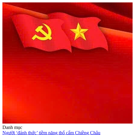
Danh mục
Người ‘đánh thức’ tiềm năng thổ cẩm Chiềng Châu