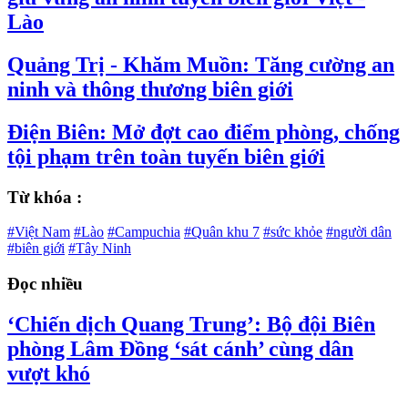
Lào
Quảng Trị - Khăm Muồn: Tăng cường an
ninh và thông thương biên giới
Điện Biên: Mở đợt cao điểm phòng, chống
tội phạm trên toàn tuyến biên giới
Từ khóa :
#Việt Nam
#Lào
#Campuchia
#Quân khu 7
#sức khỏe
#người dân
#biên giới
#Tây Ninh
Đọc nhiều
‘Chiến dịch Quang Trung’: Bộ đội Biên
phòng Lâm Đồng ‘sát cánh’ cùng dân
vượt khó