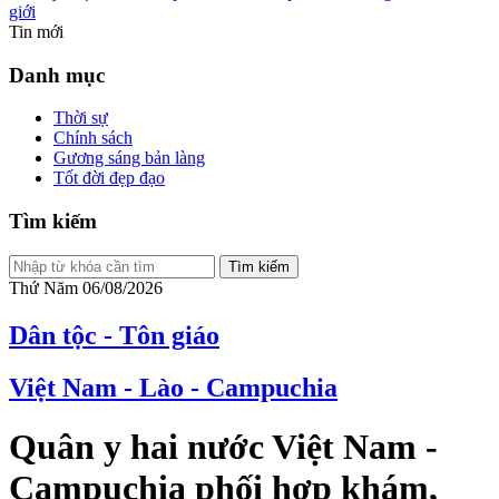
giới
Tin mới
Danh mục
Thời sự
Chính sách
Gương sáng bản làng
Tốt đời đẹp đạo
Tìm kiếm
Tìm kiếm
Thứ Năm 06/08/2026
Dân tộc - Tôn giáo
Việt Nam - Lào - Campuchia
Quân y hai nước Việt Nam -
Campuchia phối hợp khám,