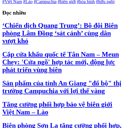
#Việt Nam
#Lào
#Campuchia
#biên giới
#hòa bình
#hữu nghị
Đọc nhiều
‘Chiến dịch Quang Trung’: Bộ đội Biên
phòng Lâm Đồng ‘sát cánh’ cùng dân
vượt khó
Cặp cửa khẩu quốc tế Tân Nam – Meun
Chey: 'Cửa ngõ' hợp tác mới, động lực
phát triển vùng biên
Sản phẩm của tỉnh An Giang "đổ bộ" thị
trường Campuchia với lợi thế vàng
Tăng cường phối hợp bảo vệ biên giới
Việt Nam – Lào
Biên phòng Sơn La tăng cường phối hợp,