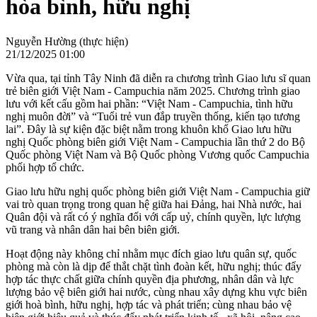
hòa bình, hữu nghị
Nguyễn Hường (thực hiện)
21/12/2025 01:00
Vừa qua, tại tỉnh Tây Ninh đã diễn ra chương trình Giao lưu sĩ quan
trẻ biên giới Việt Nam - Campuchia năm 2025. Chương trình giao
lưu với kết cấu gồm hai phần: “Việt Nam - Campuchia, tình hữu
nghị muôn đời” và “Tuổi trẻ vun đắp truyền thống, kiến tạo tương
lai”. Đây là sự kiện đặc biệt nằm trong khuôn khổ Giao lưu hữu
nghị Quốc phòng biên giới Việt Nam - Campuchia lần thứ 2 do Bộ
Quốc phòng Việt Nam và Bộ Quốc phòng Vương quốc Campuchia
phối hợp tổ chức.
Giao lưu hữu nghị quốc phòng biên giới Việt Nam - Campuchia giữ
vai trò quan trọng trong quan hệ giữa hai Đảng, hai Nhà nước, hai
Quân đội và rất có ý nghĩa đối với cấp uỷ, chính quyền, lực lượng
vũ trang và nhân dân hai bên biên giới.
Hoạt động này không chỉ nhằm mục đích giao lưu quân sự, quốc
phòng mà còn là dịp để thắt chặt tình đoàn kết, hữu nghị; thúc đẩy
hợp tác thực chất giữa chính quyền địa phương, nhân dân và lực
lượng bảo vệ biên giới hai nước, cùng nhau xây dựng khu vực biên
giới hoà bình, hữu nghị, hợp tác và phát triển; cùng nhau bảo vệ