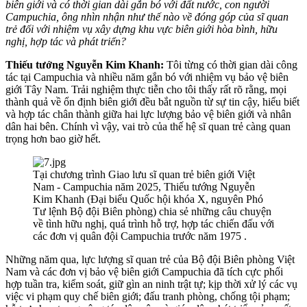
biên giới và có thời gian dài gắn bó với đất nước, con người
Campuchia, ông nhìn nhận như thế nào về đóng góp của sĩ quan
trẻ đối với nhiệm vụ xây dựng khu vực biên giới hòa bình, hữu
nghị, hợp tác và phát triển?
Thiếu tướng Nguyễn Kim Khanh:
Tôi từng có thời gian dài công
tác tại Campuchia và nhiều năm gắn bó với nhiệm vụ bảo vệ biên
giới Tây Nam. Trải nghiệm thực tiễn cho tôi thấy rất rõ rằng, mọi
thành quả về ổn định biên giới đều bắt nguồn từ sự tin cậy, hiểu biết
và hợp tác chân thành giữa hai lực lượng bảo vệ biên giới và nhân
dân hai bên. Chính vì vậy, vai trò của thế hệ sĩ quan trẻ càng quan
trọng hơn bao giờ hết.
Tại chương trình Giao lưu sĩ quan trẻ biên giới Việt
Nam - Campuchia năm 2025, Thiếu tướng Nguyễn
Kim Khanh (Đại biểu Quốc hội khóa X, nguyên Phó
Tư lệnh Bộ đội Biên phòng) chia sẻ những câu chuyện
về tình hữu nghị, quá trình hỗ trợ, hợp tác chiến đấu với
các đơn vị quân đội Campuchia trước năm 1975 .
Những năm qua, lực lượng sĩ quan trẻ của Bộ đội Biên phòng Việt
Nam và các đơn vị bảo vệ biên giới Campuchia đã tích cực phối
hợp tuần tra, kiểm soát, giữ gìn an ninh trật tự; kịp thời xử lý các vụ
việc vi phạm quy chế biên giới; đấu tranh phòng, chống tội phạm;