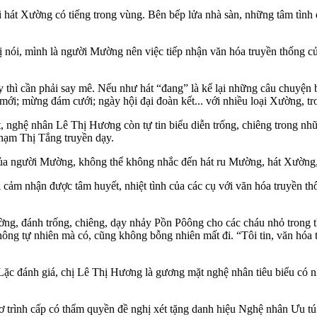
hát Xường có tiếng trong vùng. Bên bếp lửa nhà sàn, những tâm tình di
ị nói, mình là người Mường nên việc tiếp nhận văn hóa truyền thống 
ì cần phải say mê. Nếu như hát “đang” là kể lại những câu chuyện bằng
i; mừng đám cưới; ngày hội đại đoàn kết... với nhiều loại Xường, tr
t, nghệ nhân Lê Thị Hương còn tự tin biểu diễn trống, chiêng trong n
Phạm Thị Tắng truyền dạy.
ủa người Mường, không thể không nhắc đến hát ru Mường, hát Xường, đ
 nhận được tâm huyết, nhiệt tình của các cụ với văn hóa truyền thốn
Xường, đánh trống, chiêng, dạy nhảy Pồn Pôông cho các cháu nhỏ trong 
hông tự nhiên mà có, cũng không bỗng nhiên mất đi. “Tôi tin, văn hóa
 đánh giá, chị Lê Thị Hương là gương mặt nghệ nhân tiêu biểu có nhi
trình cấp có thẩm quyền đề nghị xét tặng danh hiệu Nghệ nhân Ưu tú t