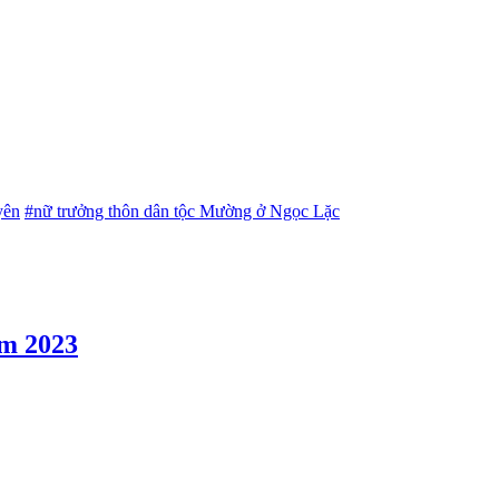
yên
#nữ trưởng thôn dân tộc Mường ở Ngọc Lặc
ăm 2023