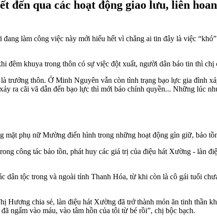
 đến qua các hoạt động giao lưu, liên hoan
 đang làm công việc này mới hiểu hết vì chẳng ai tin đây là việc “khó
i đêm khuya trong thôn có sự việc đột xuất, người dân báo tin thì chị
h là trưởng thôn. Ở Minh Nguyên vẫn còn tình trạng bạo lực gia đình 
ảy ra cãi vã dẫn đến bạo lực thì mới báo chính quyền... Những lúc nh
g mặt phụ nữ Mường điển hình trong những hoạt động gìn giữ, bảo tồn
rong công tác bảo tồn, phát huy các giá trị của điệu hát Xường - làn 
c dân tộc trong và ngoài tỉnh Thanh Hóa, từ khi còn là cô gái tuổi chư
Hương chia sẻ, làn điệu hát Xường đã trở thành món ăn tinh thần không
ã ngấm vào máu, vào tâm hồn của tôi từ bé rồi”, chị bộc bạch.