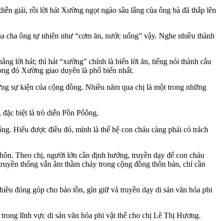
ễn giải, rồi lời hát Xường ngọt ngào sâu lắng của ông bà đã thắp lên
của cha ông tự nhiên như “cơm ăn, nước uống” vậy. Nghe nhiều thành
 lời hát; thì hát “xường” chính là biến lời ăn, tiếng nói thành câu
ong đó Xường giao duyên là phổ biến nhất.
hững sự kiện của cộng đồng. Nhiều năm qua chị là một trong những
ặc biệt là trò diễn Pồn Pôông.
g. Hiểu được điều đó, mình là thế hệ con cháu càng phải có trách
thôn. Theo chị, người lớn cần định hướng, truyền dạy để con cháu
 truyền thống vẫn âm thầm chảy trong cộng đồng thôn bản, chỉ cần
ều đóng góp cho bảo tồn, gìn giữ và truyền dạy di sản văn hóa phi
rong lĩnh vực di sản văn hóa phi vật thể cho chị Lê Thị Hương.