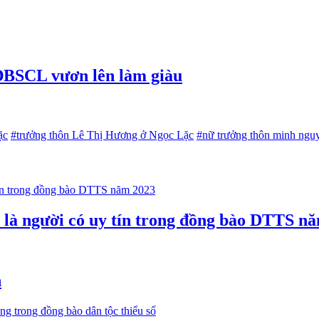
 ĐBSCL vươn lên làm giàu
ặc
#trưởng thôn Lê Thị Hương ở Ngọc Lặc
#nữ trưởng thôn minh ngu
n là người có uy tín trong đồng bào DTTS n
n