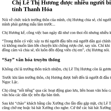
Chị Lê Thị Hương được nhiều người biết
tỉnh Thanh Hóa
Nói về chức trách trưởng thôn của mình, chị Hương chia sẻ, chỉ người
mình phải gương mẫu làm trước...
Chị Hương kể, công việc ban ngày đã như con thoi rồi nhưng nhiều kh
“Trong thôn có việc xảy ra thì người đầu tiên mà người dân gọi chín
và không muốn làm lớn chuyện khi chồng rượu chè, say xỉn. Chỉ khi x
đồng cảm và chia sẻ, tôi luôn đến động viên chị em”, chị Hương nói.
“Say” văn hóa truyền thống
Không chỉ là trưởng thôn trách nhiệm, chị Lê Thị Hương còn là gươn
Trước khi làm trưởng thôn, chị Hương được biết đến là người đi đầu t
Ngọc Lặc.
Chị cũng “nổi tiếng” qua các hoạt động giao lưu, liên hoan văn hóa cá
văn hóa các dân tộc trên địa bàn tỉnh.
Sau khi “chào” khách bằng câu Xường cho lần đầu gặp mặt, chị Lê Thị 
cũng chờ mẹ hoặc bà hát Xường cho nghe. Cứ thế các bài hát Xường đ