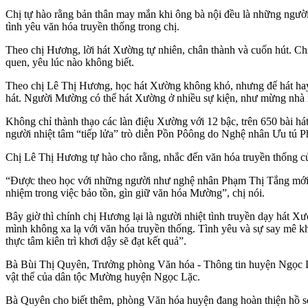
Chị tự hào rằng bản thân may mắn khi ông bà nội đều là những người 
tình yêu văn hóa truyền thống trong chị.
Theo chị Hương, lời hát Xường tự nhiên, chân thành và cuốn hút. Ch
quen, yêu lúc nào không biết.
Theo chị Lê Thị Hương, học hát Xường không khó, nhưng để hát hay th
hát. Người Mường có thể hát Xường ở nhiều sự kiện, như mừng nhà mớ
Không chỉ thành thạo các làn điệu Xường với 12 bậc, trên 650 bài há
người nhiệt tâm “tiếp lửa” trò diễn Pồn Pôông do Nghệ nhân Ưu tú 
Chị Lê Thị Hương tự hào cho rằng, nhắc đến văn hóa truyền thống c
“Được theo học với những người như nghệ nhân Phạm Thị Tắng mới cảm
nhiệm trong việc bảo tồn, gìn giữ văn hóa Mường”, chị nói.
Bây giờ thì chính chị Hương lại là người nhiệt tình truyền dạy hát 
mình không xa lạ với văn hóa truyền thống. Tình yêu và sự say mê k
thực tâm kiên trì khơi dậy sẽ đạt kết quả”.
Bà Bùi Thị Quyên, Trưởng phòng Văn hóa - Thông tin huyện Ngọc Lặc
vật thể của dân tộc Mường huyện Ngọc Lặc.
Bà Quyên cho biết thêm, phòng Văn hóa huyện đang hoàn thiện hồ sơ 