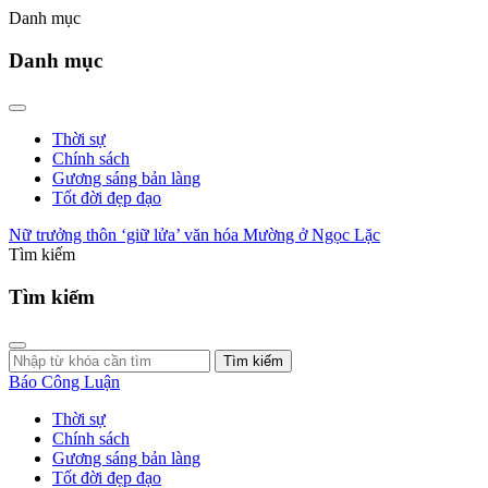
Danh mục
Danh mục
Thời sự
Chính sách
Gương sáng bản làng
Tốt đời đẹp đạo
Nữ trưởng thôn ‘giữ lửa’ văn hóa Mường ở Ngọc Lặc
Tìm kiếm
Tìm kiếm
Tìm kiếm
Báo Công Luận
Thời sự
Chính sách
Gương sáng bản làng
Tốt đời đẹp đạo